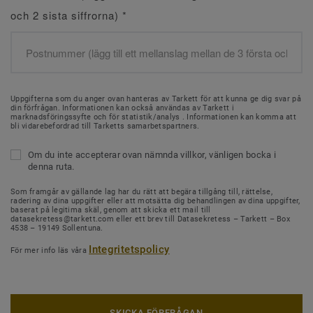
och 2 sista siffrorna)
*
Uppgifterna som du anger ovan hanteras av Tarkett för att kunna ge dig svar på
din förfrågan. Informationen kan också användas av Tarkett i
marknadsföringssyfte och för statistik/analys . Informationen kan komma att
bli vidarebefordrad till Tarketts samarbetspartners.
Om du inte accepterar ovan nämnda villkor, vänligen bocka i
denna ruta.
Som framgår av gällande lag har du rätt att begära tillgång till, rättelse,
radering av dina uppgifter eller att motsätta dig behandlingen av dina uppgifter,
baserat på legitima skäl, genom att skicka ett mail till
datasekretess@tarkett.com eller ett brev till Datasekretess – Tarkett – Box
4538 – 19149 Sollentuna.
Integritetspolicy
För mer info läs våra
SKICKA FÖRFRÅGAN