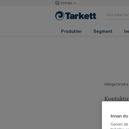
Sverige
Produkter
Segment
In
Obligatoriska
Kontakti
Dina kontaktu
Innan du
Genom att k