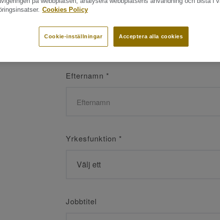
navigeringen på webbplatsen, analysera webbplatsens användning och bistå i v
ringsinsatser.
Cookies Policy
Namn
*
Cookie-inställningar
Acceptera alla cookies
Efternamn
*
Yrkesfunktion
*
Jobbtitel