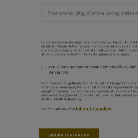
Uppgifterna som du anger ovan hanteras av Tarkett för att 
på din förfrågan. Informationen kan också användas av Tark
marknadsföringssyfte och för statistik/analys . Informati
att bli vidarebefordrad till Tarketts samarbetspartners.
Om du inte accepterar ovan nämnda villkor, vänl
denna ruta.
Som framgår av gällande lag har du rätt att begära tillgång ti
radering av dina uppgifter eller att motsätta dig behandling
uppgifter, baserat på legitima skäl, genom att skicka ett mail
datasekretess@tarkett.com eller ett brev till Datasekretes
4538 – 19149 Sollentuna.
Integritetspolicy
För mer info läs våra
SKICKA FÖRFRÅGAN