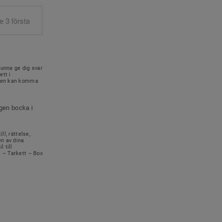
kunna ge dig svar
ett i
onen kan komma
igen bocka i
ll, rättelse,
en av dina
 till
s – Tarkett – Box