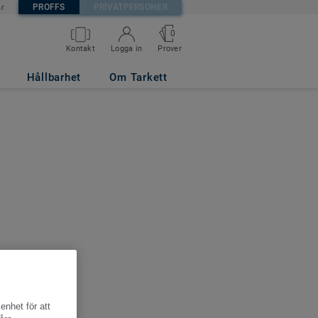
PROFFS
PRIVATPERSONER
är
0
Kontakt
Logga in
Prover
Hållbarhet
Om Tarkett
enhet för att