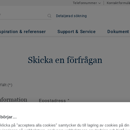
Kontaktformul
Telefonnummer
Detaljerad sökning
spiration & referenser
Support & Service
Dokument
Skicka en förfrågan
 fält
(*)
nformation
Epostadress
*
ppgifter
 börjar…
licka på "acceptera alla cookies" samtycker du till lagring av cookies på din 