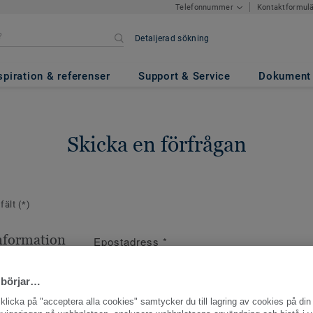
Kontaktformul
Telefonnummer
Detaljerad sökning
spiration & referenser
Support & Service
Dokument
Skicka en förfrågan
 fält
(*)
nformation
Epostadress
*
ppgifter
 börjar…
licka på "acceptera alla cookies" samtycker du till lagring av cookies på din 