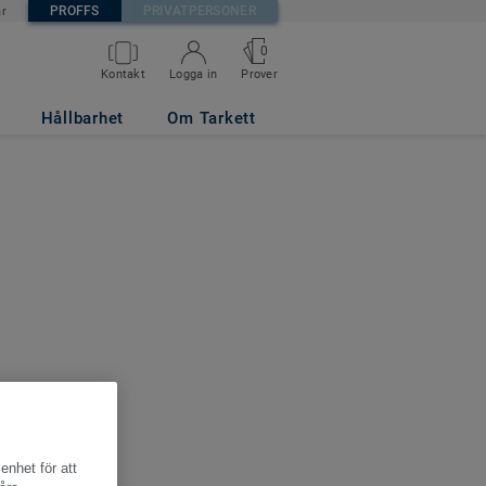
PROFFS
PRIVATPERSONER
är
0
Kontakt
Logga in
Prover
Hållbarhet
Om Tarkett
enhet för att