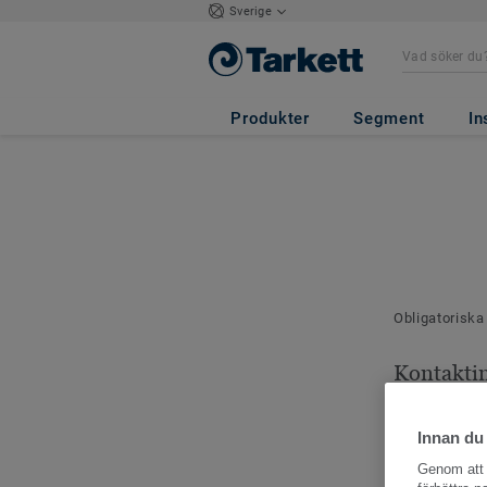
Sverige
Produkter
Segment
In
Obligatoriska
Kontakti
Dina kontaktu
Innan du
Genom att k