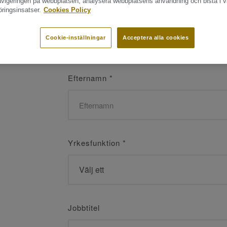
navigeringen på webbplatsen, analysera webbplatsens användning och bistå i v
ringsinsatser.
Cookies Policy
Namn
*
Cookie-inställningar
Acceptera alla cookies
Efternamn
*
Yrkesfunktion
*
Jobbtitel