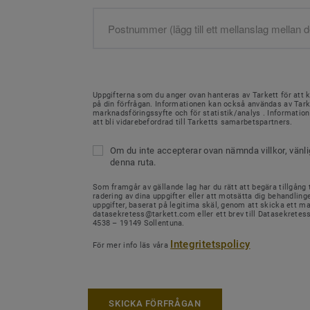
Uppgifterna som du anger ovan hanteras av Tarkett för att 
på din förfrågan. Informationen kan också användas av Tark
marknadsföringssyfte och för statistik/analys . Informati
att bli vidarebefordrad till Tarketts samarbetspartners.
Om du inte accepterar ovan nämnda villkor, vänl
denna ruta.
Som framgår av gällande lag har du rätt att begära tillgång ti
radering av dina uppgifter eller att motsätta dig behandling
uppgifter, baserat på legitima skäl, genom att skicka ett mail
datasekretess@tarkett.com eller ett brev till Datasekretes
4538 – 19149 Sollentuna.
Integritetspolicy
För mer info läs våra
SKICKA FÖRFRÅGAN