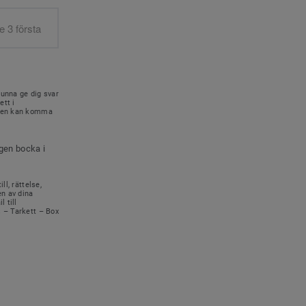
kunna ge dig svar
ett i
onen kan komma
igen bocka i
ll, rättelse,
en av dina
 till
s – Tarkett – Box