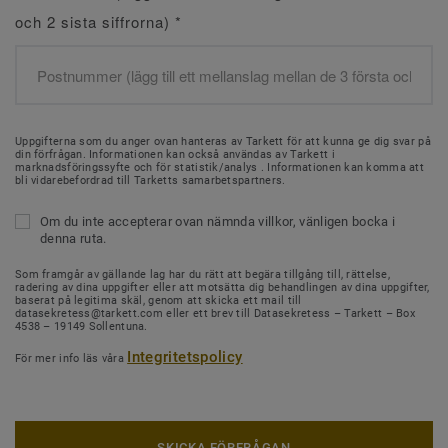
och 2 sista siffrorna)
*
Uppgifterna som du anger ovan hanteras av Tarkett för att kunna ge dig svar på
din förfrågan. Informationen kan också användas av Tarkett i
marknadsföringssyfte och för statistik/analys . Informationen kan komma att
bli vidarebefordrad till Tarketts samarbetspartners.
Om du inte accepterar ovan nämnda villkor, vänligen bocka i
denna ruta.
Som framgår av gällande lag har du rätt att begära tillgång till, rättelse,
radering av dina uppgifter eller att motsätta dig behandlingen av dina uppgifter,
baserat på legitima skäl, genom att skicka ett mail till
datasekretess@tarkett.com eller ett brev till Datasekretess – Tarkett – Box
4538 – 19149 Sollentuna.
Integritetspolicy
För mer info läs våra
SKICKA FÖRFRÅGAN