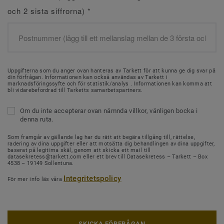
och 2 sista siffrorna)
*
Uppgifterna som du anger ovan hanteras av Tarkett för att kunna ge dig svar på
din förfrågan. Informationen kan också användas av Tarkett i
marknadsföringssyfte och för statistik/analys . Informationen kan komma att
bli vidarebefordrad till Tarketts samarbetspartners.
Om du inte accepterar ovan nämnda villkor, vänligen bocka i
denna ruta.
Som framgår av gällande lag har du rätt att begära tillgång till, rättelse,
radering av dina uppgifter eller att motsätta dig behandlingen av dina uppgifter,
baserat på legitima skäl, genom att skicka ett mail till
datasekretess@tarkett.com eller ett brev till Datasekretess – Tarkett – Box
4538 – 19149 Sollentuna.
Integritetspolicy
För mer info läs våra
SKICKA FÖRFRÅGAN