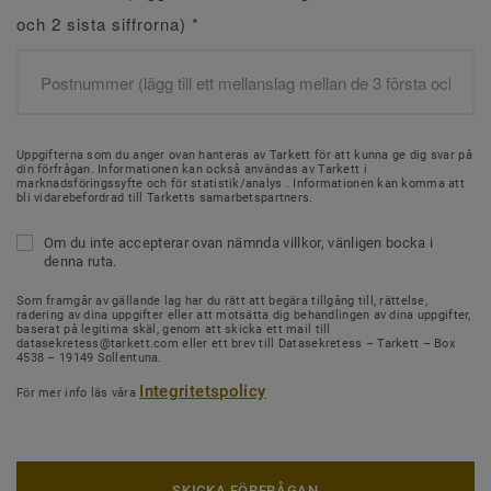
och 2 sista siffrorna)
*
Uppgifterna som du anger ovan hanteras av Tarkett för att kunna ge dig svar på
din förfrågan. Informationen kan också användas av Tarkett i
marknadsföringssyfte och för statistik/analys . Informationen kan komma att
bli vidarebefordrad till Tarketts samarbetspartners.
Om du inte accepterar ovan nämnda villkor, vänligen bocka i
denna ruta.
Som framgår av gällande lag har du rätt att begära tillgång till, rättelse,
radering av dina uppgifter eller att motsätta dig behandlingen av dina uppgifter,
baserat på legitima skäl, genom att skicka ett mail till
datasekretess@tarkett.com eller ett brev till Datasekretess – Tarkett – Box
4538 – 19149 Sollentuna.
Integritetspolicy
För mer info läs våra
SKICKA FÖRFRÅGAN