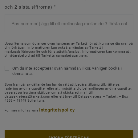
och 2 sista siffrorna)
*
Uppgifterna som du anger ovan hanteras av Tarkett för att kunna ge dig svar på
din förfrågan. Informationen kan också användas av Tarkett i
marknadsföringssyfte och för statistik/analys . Informationen kan komma att
bli vidarebefordrad till Tarketts samarbetspartners.
Om du inte accepterar ovan nämnda villkor, vänligen bocka i
denna ruta.
Som framgår av gällande lag har du rätt att begära tillgång till, rättelse,
radering av dina uppgifter eller att motsätta dig behandlingen av dina uppgifter,
baserat på legitima skäl, genom att skicka ett mail till
datasekretess@tarkett.com eller ett brev till Datasekretess – Tarkett – Box
4538 – 19149 Sollentuna.
Integritetspolicy
För mer info läs våra
SKICKA FÖRFRÅGAN