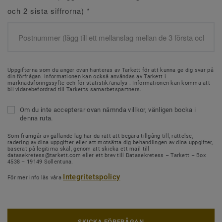
och 2 sista siffrorna)
*
Uppgifterna som du anger ovan hanteras av Tarkett för att kunna ge dig svar på
din förfrågan. Informationen kan också användas av Tarkett i
marknadsföringssyfte och för statistik/analys . Informationen kan komma att
bli vidarebefordrad till Tarketts samarbetspartners.
Om du inte accepterar ovan nämnda villkor, vänligen bocka i
denna ruta.
Som framgår av gällande lag har du rätt att begära tillgång till, rättelse,
radering av dina uppgifter eller att motsätta dig behandlingen av dina uppgifter,
baserat på legitima skäl, genom att skicka ett mail till
datasekretess@tarkett.com eller ett brev till Datasekretess – Tarkett – Box
4538 – 19149 Sollentuna.
Integritetspolicy
För mer info läs våra
SKICKA FÖRFRÅGAN