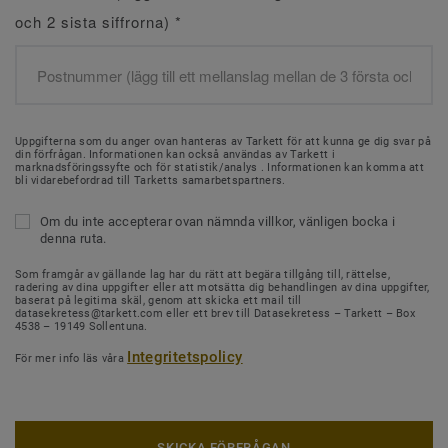
och 2 sista siffrorna)
*
Uppgifterna som du anger ovan hanteras av Tarkett för att kunna ge dig svar på
din förfrågan. Informationen kan också användas av Tarkett i
marknadsföringssyfte och för statistik/analys . Informationen kan komma att
bli vidarebefordrad till Tarketts samarbetspartners.
Om du inte accepterar ovan nämnda villkor, vänligen bocka i
denna ruta.
Som framgår av gällande lag har du rätt att begära tillgång till, rättelse,
radering av dina uppgifter eller att motsätta dig behandlingen av dina uppgifter,
baserat på legitima skäl, genom att skicka ett mail till
datasekretess@tarkett.com eller ett brev till Datasekretess – Tarkett – Box
4538 – 19149 Sollentuna.
Integritetspolicy
För mer info läs våra
SKICKA FÖRFRÅGAN