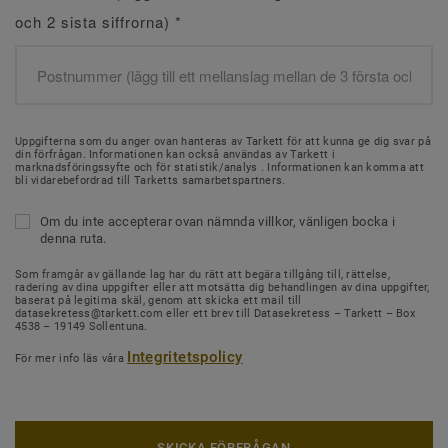
och 2 sista siffrorna)
*
Uppgifterna som du anger ovan hanteras av Tarkett för att kunna ge dig svar på
din förfrågan. Informationen kan också användas av Tarkett i
marknadsföringssyfte och för statistik/analys . Informationen kan komma att
bli vidarebefordrad till Tarketts samarbetspartners.
Om du inte accepterar ovan nämnda villkor, vänligen bocka i
denna ruta.
Som framgår av gällande lag har du rätt att begära tillgång till, rättelse,
radering av dina uppgifter eller att motsätta dig behandlingen av dina uppgifter,
baserat på legitima skäl, genom att skicka ett mail till
datasekretess@tarkett.com eller ett brev till Datasekretess – Tarkett – Box
4538 – 19149 Sollentuna.
Integritetspolicy
För mer info läs våra
SKICKA FÖRFRÅGAN