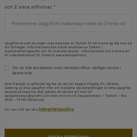
och 2 sista siffrorna)
*
Uppgifterna som du anger ovan hanteras av Tarkett för att kunna ge dig svar på
din förfrågan. Informationen kan också användas av Tarkett i
marknadsföringssyfte och för statistik/analys . Informationen kan komma att
bli vidarebefordrad till Tarketts samarbetspartners.
Om du inte accepterar ovan nämnda villkor, vänligen bocka i
denna ruta.
Som framgår av gällande lag har du rätt att begära tillgång till, rättelse,
radering av dina uppgifter eller att motsätta dig behandlingen av dina uppgifter,
baserat på legitima skäl, genom att skicka ett mail till
datasekretess@tarkett.com eller ett brev till Datasekretess – Tarkett – Box
4538 – 19149 Sollentuna.
Integritetspolicy
För mer info läs våra
SKICKA FÖRFRÅGAN