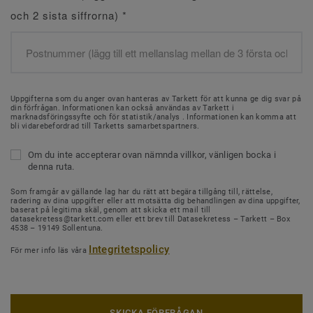
och 2 sista siffrorna)
*
Uppgifterna som du anger ovan hanteras av Tarkett för att kunna ge dig svar på
din förfrågan. Informationen kan också användas av Tarkett i
marknadsföringssyfte och för statistik/analys . Informationen kan komma att
bli vidarebefordrad till Tarketts samarbetspartners.
Om du inte accepterar ovan nämnda villkor, vänligen bocka i
denna ruta.
Som framgår av gällande lag har du rätt att begära tillgång till, rättelse,
radering av dina uppgifter eller att motsätta dig behandlingen av dina uppgifter,
baserat på legitima skäl, genom att skicka ett mail till
datasekretess@tarkett.com eller ett brev till Datasekretess – Tarkett – Box
4538 – 19149 Sollentuna.
Integritetspolicy
För mer info läs våra
SKICKA FÖRFRÅGAN