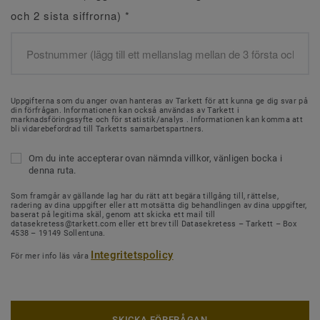
och 2 sista siffrorna)
*
Uppgifterna som du anger ovan hanteras av Tarkett för att kunna ge dig svar på
din förfrågan. Informationen kan också användas av Tarkett i
marknadsföringssyfte och för statistik/analys . Informationen kan komma att
bli vidarebefordrad till Tarketts samarbetspartners.
Om du inte accepterar ovan nämnda villkor, vänligen bocka i
denna ruta.
Som framgår av gällande lag har du rätt att begära tillgång till, rättelse,
radering av dina uppgifter eller att motsätta dig behandlingen av dina uppgifter,
baserat på legitima skäl, genom att skicka ett mail till
datasekretess@tarkett.com eller ett brev till Datasekretess – Tarkett – Box
4538 – 19149 Sollentuna.
Integritetspolicy
För mer info läs våra
SKICKA FÖRFRÅGAN