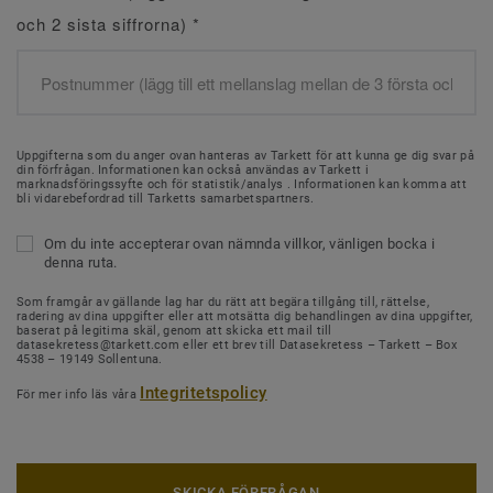
och 2 sista siffrorna)
*
Uppgifterna som du anger ovan hanteras av Tarkett för att kunna ge dig svar på
din förfrågan. Informationen kan också användas av Tarkett i
marknadsföringssyfte och för statistik/analys . Informationen kan komma att
bli vidarebefordrad till Tarketts samarbetspartners.
Om du inte accepterar ovan nämnda villkor, vänligen bocka i
denna ruta.
Som framgår av gällande lag har du rätt att begära tillgång till, rättelse,
radering av dina uppgifter eller att motsätta dig behandlingen av dina uppgifter,
baserat på legitima skäl, genom att skicka ett mail till
datasekretess@tarkett.com eller ett brev till Datasekretess – Tarkett – Box
4538 – 19149 Sollentuna.
Integritetspolicy
För mer info läs våra
SKICKA FÖRFRÅGAN