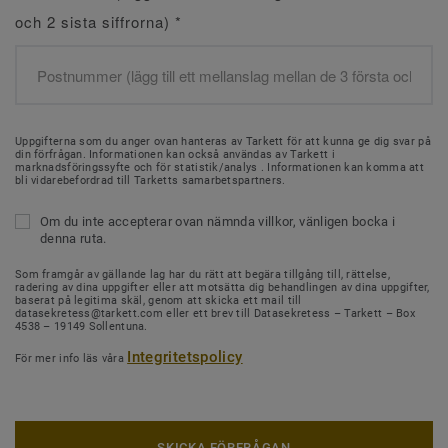
och 2 sista siffrorna)
*
Uppgifterna som du anger ovan hanteras av Tarkett för att kunna ge dig svar på
din förfrågan. Informationen kan också användas av Tarkett i
marknadsföringssyfte och för statistik/analys . Informationen kan komma att
bli vidarebefordrad till Tarketts samarbetspartners.
Om du inte accepterar ovan nämnda villkor, vänligen bocka i
denna ruta.
Som framgår av gällande lag har du rätt att begära tillgång till, rättelse,
radering av dina uppgifter eller att motsätta dig behandlingen av dina uppgifter,
baserat på legitima skäl, genom att skicka ett mail till
datasekretess@tarkett.com eller ett brev till Datasekretess – Tarkett – Box
4538 – 19149 Sollentuna.
Integritetspolicy
För mer info läs våra
SKICKA FÖRFRÅGAN