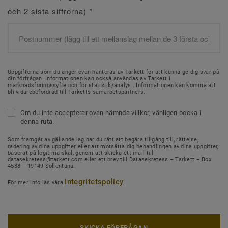
och 2 sista siffrorna)
*
Uppgifterna som du anger ovan hanteras av Tarkett för att kunna ge dig svar på
din förfrågan. Informationen kan också användas av Tarkett i
marknadsföringssyfte och för statistik/analys . Informationen kan komma att
bli vidarebefordrad till Tarketts samarbetspartners.
Om du inte accepterar ovan nämnda villkor, vänligen bocka i
denna ruta.
Som framgår av gällande lag har du rätt att begära tillgång till, rättelse,
radering av dina uppgifter eller att motsätta dig behandlingen av dina uppgifter,
baserat på legitima skäl, genom att skicka ett mail till
datasekretess@tarkett.com eller ett brev till Datasekretess – Tarkett – Box
4538 – 19149 Sollentuna.
Integritetspolicy
För mer info läs våra
SKICKA FÖRFRÅGAN