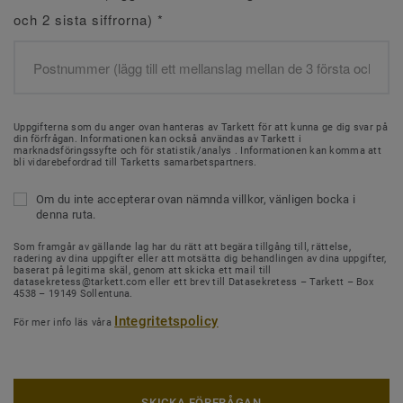
och 2 sista siffrorna)
*
Uppgifterna som du anger ovan hanteras av Tarkett för att kunna ge dig svar på
din förfrågan. Informationen kan också användas av Tarkett i
marknadsföringssyfte och för statistik/analys . Informationen kan komma att
bli vidarebefordrad till Tarketts samarbetspartners.
Om du inte accepterar ovan nämnda villkor, vänligen bocka i
denna ruta.
Som framgår av gällande lag har du rätt att begära tillgång till, rättelse,
radering av dina uppgifter eller att motsätta dig behandlingen av dina uppgifter,
baserat på legitima skäl, genom att skicka ett mail till
datasekretess@tarkett.com eller ett brev till Datasekretess – Tarkett – Box
4538 – 19149 Sollentuna.
Integritetspolicy
För mer info läs våra
SKICKA FÖRFRÅGAN