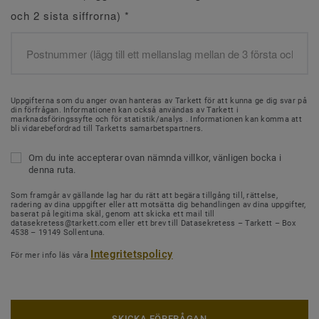
och 2 sista siffrorna)
*
Uppgifterna som du anger ovan hanteras av Tarkett för att kunna ge dig svar på
din förfrågan. Informationen kan också användas av Tarkett i
marknadsföringssyfte och för statistik/analys . Informationen kan komma att
bli vidarebefordrad till Tarketts samarbetspartners.
Om du inte accepterar ovan nämnda villkor, vänligen bocka i
denna ruta.
Som framgår av gällande lag har du rätt att begära tillgång till, rättelse,
radering av dina uppgifter eller att motsätta dig behandlingen av dina uppgifter,
baserat på legitima skäl, genom att skicka ett mail till
datasekretess@tarkett.com eller ett brev till Datasekretess – Tarkett – Box
4538 – 19149 Sollentuna.
Integritetspolicy
För mer info läs våra
SKICKA FÖRFRÅGAN