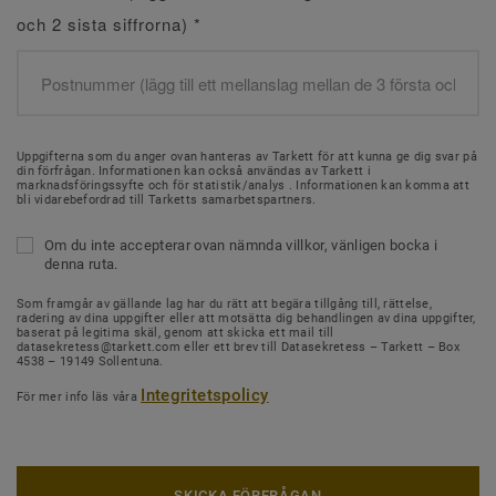
och 2 sista siffrorna)
*
Uppgifterna som du anger ovan hanteras av Tarkett för att kunna ge dig svar på
din förfrågan. Informationen kan också användas av Tarkett i
marknadsföringssyfte och för statistik/analys . Informationen kan komma att
bli vidarebefordrad till Tarketts samarbetspartners.
Om du inte accepterar ovan nämnda villkor, vänligen bocka i
denna ruta.
Som framgår av gällande lag har du rätt att begära tillgång till, rättelse,
radering av dina uppgifter eller att motsätta dig behandlingen av dina uppgifter,
baserat på legitima skäl, genom att skicka ett mail till
datasekretess@tarkett.com eller ett brev till Datasekretess – Tarkett – Box
4538 – 19149 Sollentuna.
Integritetspolicy
För mer info läs våra
SKICKA FÖRFRÅGAN