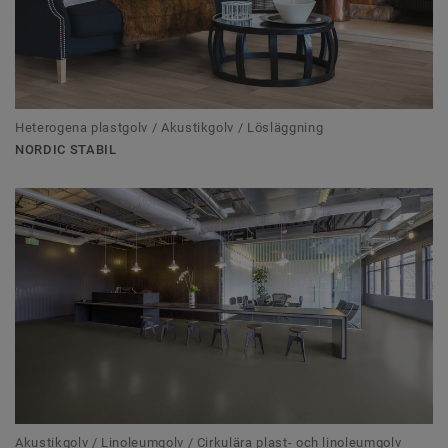
Heterogena plastgolv / Akustikgolv / Lösläggning
NORDIC STABIL
Akustikgolv / Linoleumgolv / Cirkulära plast- och linoleumgolv