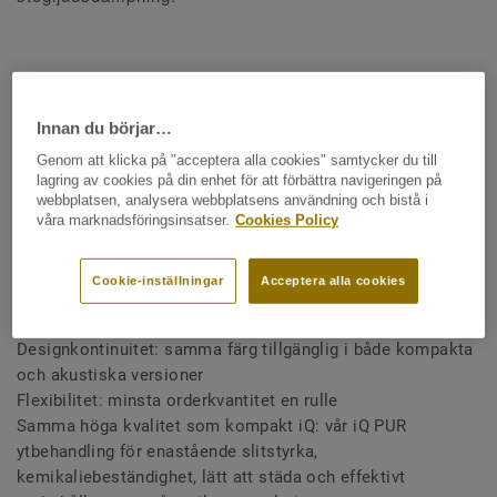
Nu breddar vi vårt utbud av akustiklösningar till att gälla
alla färger och mönster i kollektionerna iQ Eminent, iQ
Innan du börjar…
Megalit, iQ Optima och iQ Surface, allt för att undvika
Genom att klicka på "acceptera alla cookies" samtycker du till
lagring av cookies på din enhet för att förbättra navigeringen på
begränsningar i design och färgsättning av ditt
webbplatsen, analysera webbplatsens användning och bistå i
våra marknadsföringsinsatser.
Cookies Policy
golvprojekt.
Cookie-inställningar
Acceptera alla cookies
Akustisk komfort: 16dB stegljudsdämpning
Designkontinuitet: samma färg tillgänglig i både kompakta
och akustiska versioner
Flexibilitet: minsta orderkvantitet en rulle
Samma höga kvalitet som kompakt iQ: vår iQ PUR
ytbehandling för enastående slitstyrka,
kemikaliebeständighet, lätt att städa och effektivt