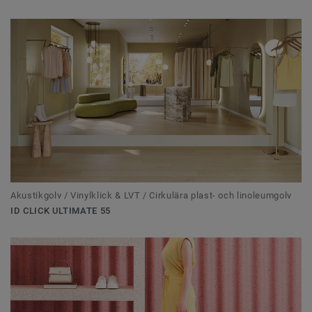
Akustikgolv / Vinylklick & LVT / Cirkulära plast- och linoleumgolv
ID CLICK ULTIMATE 55