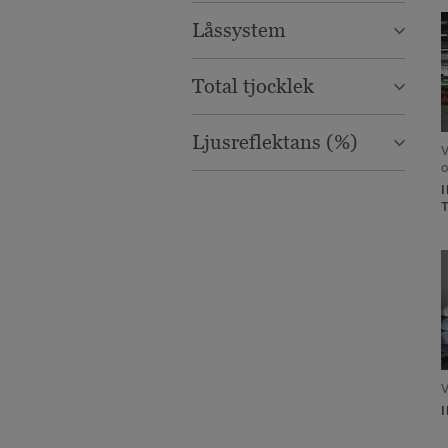
Låssystem
Total tjocklek
Ljusreflektans (%)
V
o
V