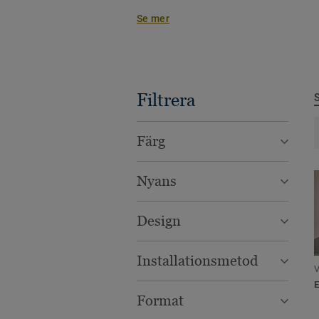
eget unika uttryck på golvet.
Se mer
Filtrera
Färg
Nyans
Design
Installationsmetod
V
Format