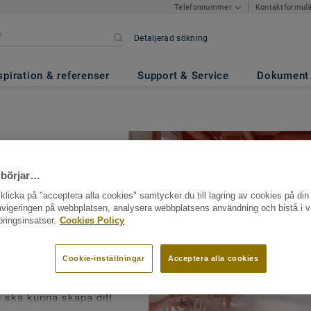
Kontaktformul
Telefonnummer
Detaljerad sökning
spiration & referenser
Support & Service
Dokument
 börjar…
licka på "acceptera alla cookies" samtycker du till lagring av cookies på din 
navigeringen på webbplatsen, analysera webbplatsens användning och bistå i v
är
ringsinsatser.
Cookies Policy
dliga. Golven
ormat i en mängd olika
Cookie-inställningar
Acceptera alla cookies
ga kollektioner går att
 ska kunna skapa ditt