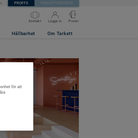
PROFFS
PRIVATPERSONER
är
0
Kontakt
Logga in
Prover
Hållbarhet
Om Tarkett
enhet för att
åra