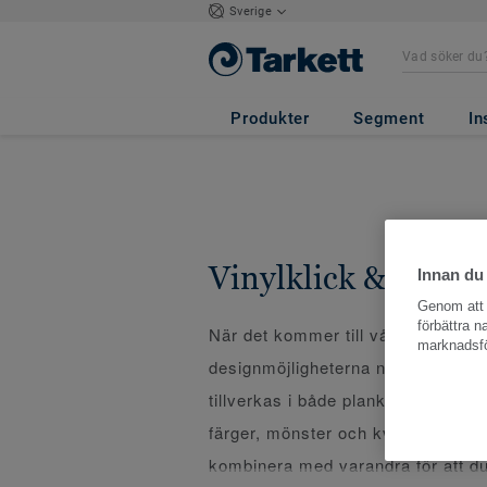
Sverige
Produkter
Segment
In
Vinylklick & LVT
Innan du
Genom att k
förbättra 
När det kommer till våra LVT-golv 
marknadsfö
designmöjligheterna näst intill oän
tillverkas i både plank- och plattf
färger, mönster och kvalitéer. Mån
kombinera med varandra för att du