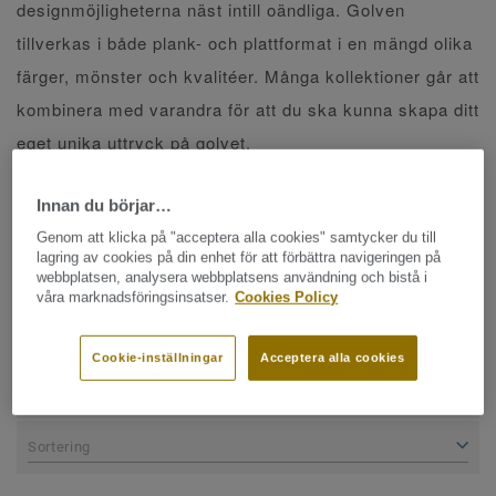
designmöjligheterna näst intill oändliga. Golven
tillverkas i både plank- och plattformat i en mängd olika
färger, mönster och kvalitéer. Många kollektioner går att
kombinera med varandra för att du ska kunna skapa ditt
eget unika uttryck på golvet.
Sorterade per kollektion
Innan du börjar…
Genom att klicka på "acceptera alla cookies" samtycker du till
lagring av cookies på din enhet för att förbättra navigeringen på
webbplatsen, analysera webbplatsens användning och bistå i
våra marknadsföringsinsatser.
Cookies Policy
AVANCERAD SÖKNING
Cookie-inställningar
Acceptera alla cookies
10 kollektioner
Sortering