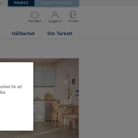
PROFFS
PRIVATPERSONER
är
0
Kontakt
Logga in
Prover
Hållbarhet
Om Tarkett
enhet för att
åra