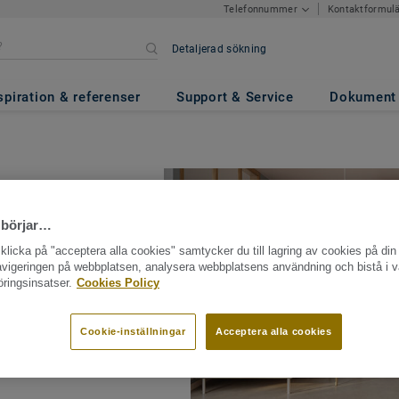
Kontaktformul
Telefonnummer
Detaljerad sökning
spiration & referenser
Support & Service
Dokument
 börjar…
licka på "acceptera alla cookies" samtycker du till lagring av cookies på din 
navigeringen på webbplatsen, analysera webbplatsens användning och bistå i v
v/vinylmattor sedan
ringsinsatser.
Cookies Policy
lv har hunnit bli
 av våra populäraste
och relanserar våra
Cookie-inställningar
Acceptera alla cookies
le: Tarkett Extra och
.