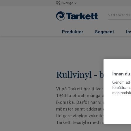
Sverige
Produkter
Segment
In
Rullvinyl - bostad
Innan du
Genom att k
förbättra 
Vi på Tarkett har tillverkat vinylgol
marknadsfö
1940-talet och många av våra vinylgo
ikoniska. Därför har vi samlat några
mönster samt adderat ett antal nya, 
tidigare vinylgolvskollektioner på rul
Tarkett Texstyle med namnet ICONIK