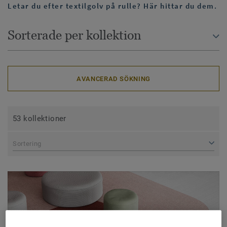
Letar du efter textilgolv på rulle? Här hittar du dem.
Sorterade per kollektion
AVANCERAD SÖKNING
53 kollektioner
Sortering