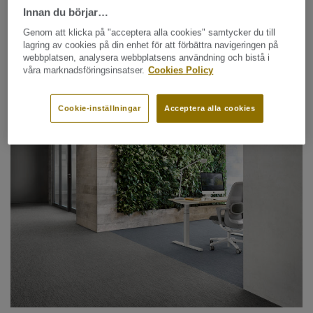
Innan du börjar…
Genom att klicka på "acceptera alla cookies" samtycker du till
lagring av cookies på din enhet för att förbättra navigeringen på
webbplatsen, analysera webbplatsens användning och bistå i
våra marknadsföringsinsatser.
Cookies Policy
Textilgolv - plattor / Cirkulära textilgolv / Lösläggning
Cookie-inställningar
Acceptera alla cookies
AIRMASTER