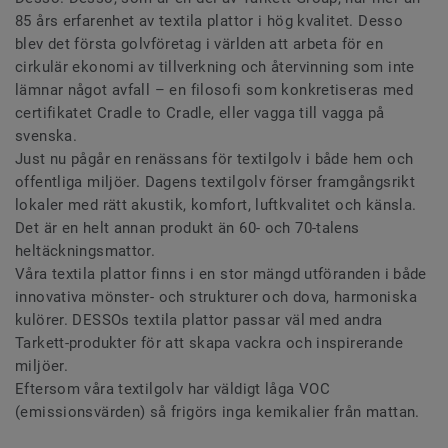
85 års erfarenhet av textila plattor i hög kvalitet. Desso
blev det första golvföretag i världen att arbeta för en
cirkulär ekonomi av tillverkning och återvinning som inte
lämnar något avfall – en filosofi som konkretiseras med
certifikatet Cradle to Cradle, eller vagga till vagga på
svenska.
Just nu pågår en renässans för textilgolv i både hem och
offentliga miljöer. Dagens textilgolv förser framgångsrikt
lokaler med rätt akustik, komfort, luftkvalitet och känsla.
Det är en helt annan produkt än 60- och 70-talens
heltäckningsmattor.
Våra textila plattor finns i en stor mängd utföranden i både
innovativa mönster- och strukturer och dova, harmoniska
kulörer. DESSOs textila plattor passar väl med andra
Tarkett-produkter för att skapa vackra och inspirerande
miljöer.
Eftersom våra textilgolv har väldigt låga VOC
(emissionsvärden) så frigörs inga kemikalier från mattan.