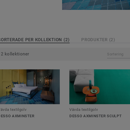
l av färger och
 vävda textilgolv
SORTERADE PER KOLLEKTION (2)
PRODUKTER (2)
2 kollektioner
Sortering
ävda textilgolv
Vävda textilgolv
DESSO AXMINSTER
DESSO AXMINSTER SCULPT