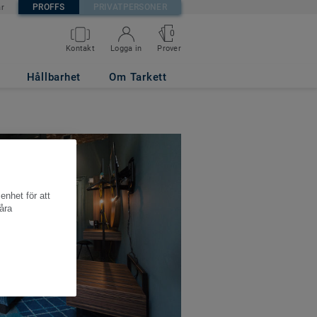
PROFFS
PRIVATPERSONER
är
0
Kontakt
Logga in
Prover
Hållbarhet
Om Tarkett
enhet för att
åra