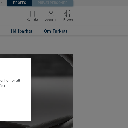
PROFFS
PRIVATPERSONER
är
0
Kontakt
Logga in
Prover
Hållbarhet
Om Tarkett
enhet för att
åra