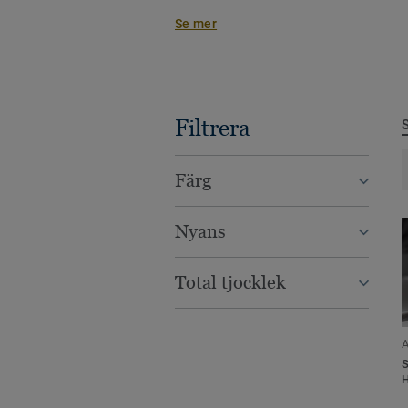
Se mer
Vi har svetstråd för våra homoge
plastgolv, vinylsportgolv, plastgo
linoleumgolv.
Filtrera
Färg
Nyans
Total tjocklek
A