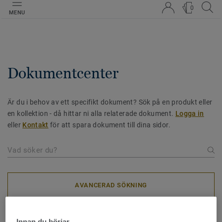
0
MENU
Dokumentcenter
Är du i behov av ett specifikt dokument? Sök på en produkt eller
en kollektion - då hittar ni alla relaterade dokument.
Logga in
eller
Kontakt
för att spara dokument till dina sidor.
AVANCERAD SÖKNING
Innan du börjar…