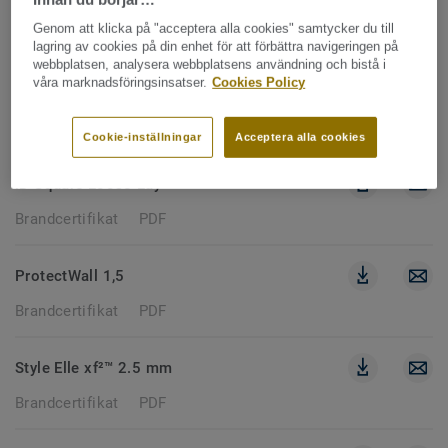
2057 documents
Genom att klicka på "acceptera alla cookies" samtycker du till
lagring av cookies på din enhet för att förbättra navigeringen på
webbplatsen, analysera webbplatsens användning och bistå i
våra marknadsföringsinsatser.
Cookies Policy
Etrusco xf²™ 2.5 mm
Brandcertifikat
PDF
Cookie-inställningar
Acceptera alla cookies
iD Square Loose-Lay
Brandcertifikat
PDF
ProtectWall 1,5
Brandcertifikat
PDF
Style Elle xf²™ 2.5 mm
Brandcertifikat
PDF