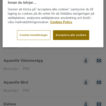
216 documents
Innan du börjar…
Genom att klicka på "acceptera alla cookies" samtycker du till
lagring av cookies på din enhet för att förbättra navigeringen på
BROSCHYR
webbplatsen, analysera webbplatsens användning och bistå i
Rensa filter
våra marknadsföringsinsatser.
Cookies Policy
Cookie-inställningar
Acceptera alla cookies
Aquarelle Våtrumsmatta
Broschyr
PDF
Aquarelle Våtrumsvägg
Broschyr
PDF
Aquarelle Bård
Broschyr
PDF
Elafono