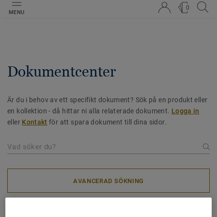
0
MENU
Dokumentcenter
Är du i behov av ett specifikt dokument? Sök på en produkt eller
en kollektion - då hittar ni alla relaterade dokument.
Logga in
eller
Kontakt
för att spara dokument till dina sidor.
AVANCERAD SÖKNING