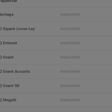
trappnosar
Heritage
Interiörbild
iD Square Loose-Lay
Interiörbild
iQ Eminent
Interiörbild
Q Granit
Interiörbild
iQ Granit Acoustic
Interiörbild
iQ Granit SD
Interiörbild
iQ Megalit
Interiörbild