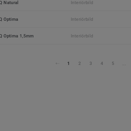
iQ Natural
Interiörbild
iQ Optima
Interiörbild
iQ Optima 1,5mm
Interiörbild
...
1
2
3
4
5