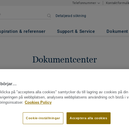
Kontaktformul
Telefonnummer
Detaljerad sökning
spiration & referenser
Support & Service
Dokument
Dokumentcenter
tt specifikt dokument? Sök på en produkt eller en kollektion - då hittar
dokument.
Logga in
eller
Kontakt
för att spara dokument till dina sido
 börjar…
licka på "acceptera alla cookies" samtycker du till lagring av cookies på din 
navigeringen på webbplatsen, analysera webbplatsens användning och bistå i v
ringsinsatser.
Cookies Policy
Cookie-inställningar
Acceptera alla cookies
223 documents