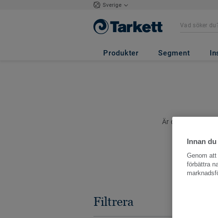
Sverige
Produkter
Segment
In
Är du i behov av e
Innan du
Genom att k
förbättra 
marknadsfö
Filtrera