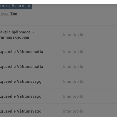
INTERIÖRBILD
ensa filter
aktila hjälpmedel -
Interiörbild
Varningsknoppar
Aquarelle Våtrumsmatta
Interiörbild
Aquarelle Våtrumsmatta
Interiörbild
Aquarelle Våtrumsvägg
Interiörbild
Aquarelle Våtrumsvägg
Interiörbild
Aquarelle Våtrumsvägg
Interiörbild