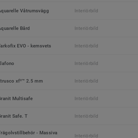
Aquarelle Våtrumsvägg
Interiörbild
Aquarelle Bård
Interiörbild
Tarkofix EVO - kemsvets
Interiörbild
Elafono
Interiörbild
Etrusco xf²™ 2.5 mm
Interiörbild
Granit Multisafe
Interiörbild
ranit Safe. T
Interiörbild
Trägolvstillbehör - Massiva
Interiörbild