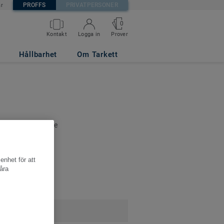
PROFFS
PRIVATPERSONER
är
0
Kontakt
Logga in
Prover
Hållbarhet
Om Tarkett
 ni alla relaterade
r.
enhet för att
åra