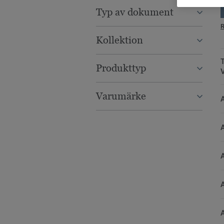
Typ av dokument
R
Kollektion
T
Produkttyp
Varumärke