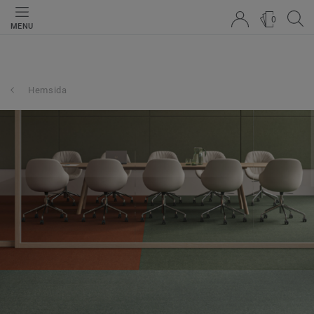
0
MENU
Hemsida