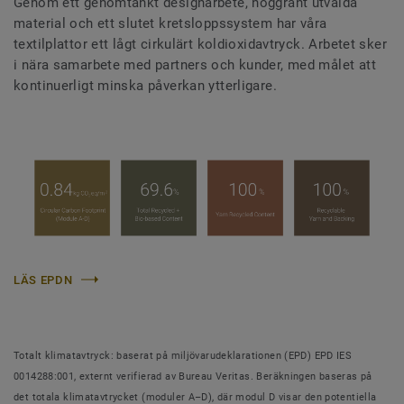
Genom ett genomtänkt designarbete, noggrant utvalda
material och ett slutet kretsloppssystem har våra
textilplattor ett lågt cirkulärt koldioxidavtryck. Arbetet sker
i nära samarbete med partners och kunder, med målet att
kontinuerligt minska påverkan ytterligare.
LÄS EPDN
Totalt klimatavtryck: baserat på miljövarudeklarationen (EPD) EPD IES
0014288:001, externt verifierad av Bureau Veritas. Beräkningen baseras på
det totala klimatavtrycket (moduler A–D), där modul D visar den potentiella