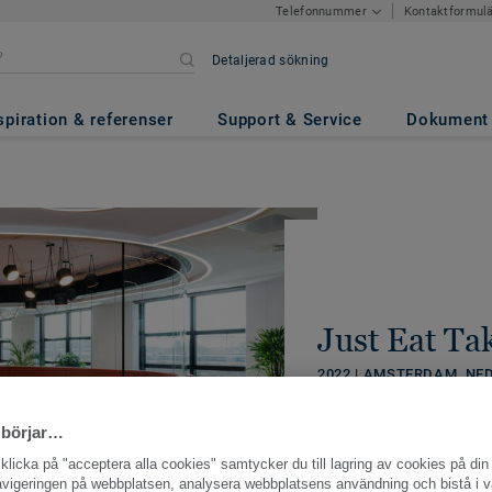
Kontaktformul
Telefonnummer
Detaljerad sökning
spiration & referenser
Support & Service
Dokument
Just Eat T
2022 | AMSTERDAM, N
DELA
 börjar…
licka på "acceptera alla cookies" samtycker du till lagring av cookies på din 
navigeringen på webbplatsen, analysera webbplatsens användning och bistå i v