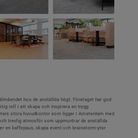
älmåendet hos de anställda högt. Företaget har god
ktig roll i att skapa och inspirera en trygg
eters stora huvudkontor som ligger i Amsterdam med
och trevlig atmosför som uppmuntrar de anställda
nder en kaffepaus, skapa event och brainstorm-ytor