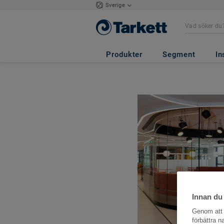
Sverige
Produkter
Segment
In
Innan du
Genom att k
förbättra 