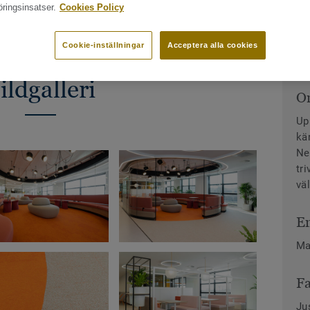
ringsinsatser.
Cookies Policy
Cookie-inställningar
Acceptera alla cookies
ildgalleri
O
Up
kä
Ne
tr
vä
En
Ma
Fa
Ju