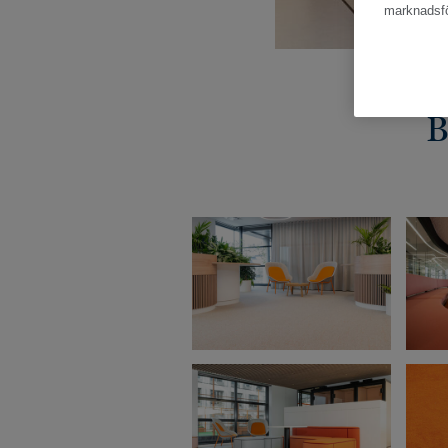
marknadsfö
B