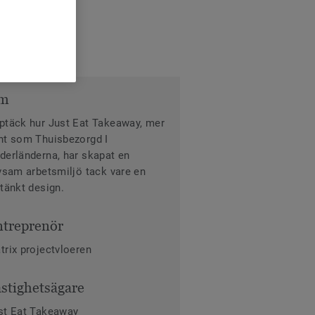
m
ptäck hur Just Eat Takeaway, mer
nt som Thuisbezorgd I
derländerna, har skapat en
ivsam arbetsmiljö tack vare en
ltänkt design.
treprenör
trix projectvloeren
stighetsägare
st Eat Takeaway