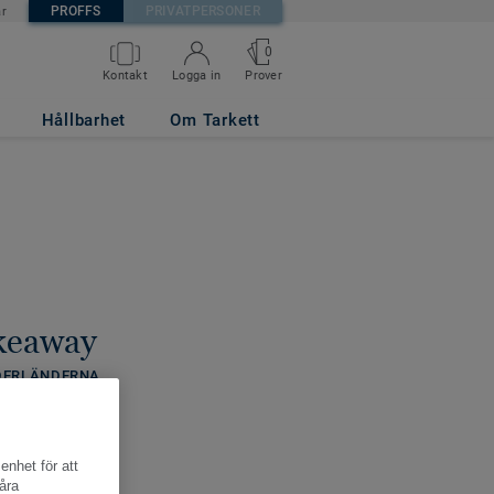
PROFFS
PRIVATPERSONER
är
0
Kontakt
Logga in
Prover
Hållbarhet
Om Tarkett
akeaway
EDERLÄNDERNA
enhet för att
åra