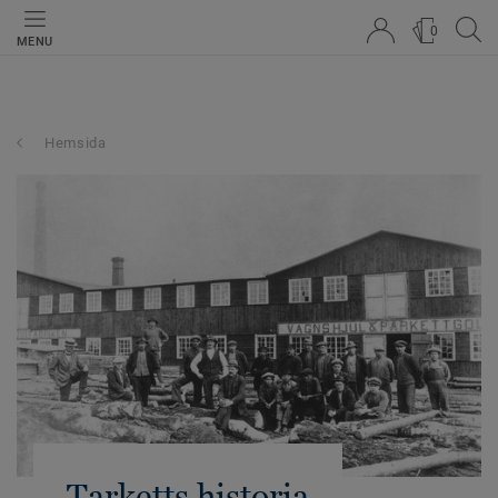
0
MENU
Hemsida
Tarketts historia