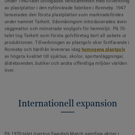
Under 1940-talet utvidgades verksamheten med tillverkning
av plastplattor i den nyförvärade fabriken i Ronneby. 1947
lanserades den första plastplattan som marknadsfördes
under namnet Tarkett. Såsmåningom introducerades även
väggmattor och mönstrade vinylgolv för hemmiljö. På 70-
talet tog Tarkett som första golvföretag bort all asbets ur
produktionen. Tillverkningen av plastgolv sker fortfarande i
Ronneby och härifrån levereras idag
homogena plastgolv
av högsta kvalitet till sjukhus, skolor, sportanläggningar,
äldreboenden, butiker och andra offentliga miljöer världen
över.
Internationell expansion
På 1970-talet övertog Swedish Match samtliga aktier i