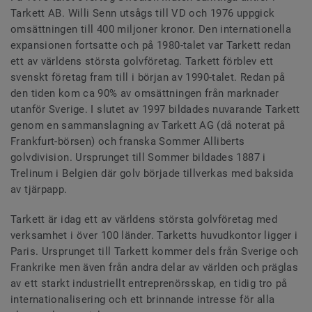
Tarkett AB. Willi Senn utsågs till VD och 1976 uppgick
omsättningen till 400 miljoner kronor. Den internationella
expansionen fortsatte och på 1980-talet var Tarkett redan
ett av världens största golvföretag. Tarkett förblev ett
svenskt företag fram till i början av 1990-talet. Redan på
den tiden kom ca 90% av omsättningen från marknader
utanför Sverige. I slutet av 1997 bildades nuvarande Tarkett
genom en sammanslagning av Tarkett AG (då noterat på
Frankfurt-börsen) och franska Sommer Alliberts
golvdivision. Ursprunget till Sommer bildades 1887 i
Trelinum i Belgien där golv började tillverkas med baksida
av tjärpapp.
Tarkett är idag ett av världens största golvföretag med
verksamhet i över 100 länder. Tarketts huvudkontor ligger i
Paris. Ursprunget till Tarkett kommer dels från Sverige och
Frankrike men även från andra delar av världen och präglas
av ett starkt industriellt entreprenörsskap, en tidig tro på
internationalisering och ett brinnande intresse för alla