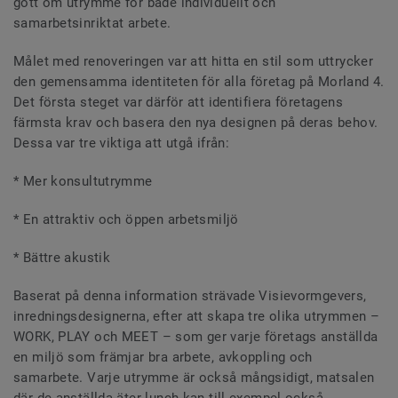
gott om utrymme för både individuellt och
samarbetsinriktat arbete.
Målet med renoveringen var att hitta en stil som uttrycker
den gemensamma identiteten för alla företag på Morland 4.
Det första steget var därför att identifiera företagens
färmsta krav och basera den nya designen på deras behov.
Dessa var tre viktiga att utgå ifrån:
* Mer konsultutrymme
* En attraktiv och öppen arbetsmiljö
* Bättre akustik
Baserat på denna information strävade Visievormgevers,
inredningsdesignerna, efter att skapa tre olika utrymmen –
WORK, PLAY och MEET – som ger varje företags anställda
en miljö som främjar bra arbete, avkoppling och
samarbete. Varje utrymme är också mångsidigt, matsalen
där de anställda äter lunch kan till exempel också