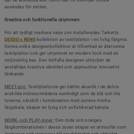
användas för möten.
Kreativa och funktionella utrymmen
För att tydligt markera varje zon installerades Tarketts
DESSO x RENS
-kollektion av textilplattor i en livlig färgmix.
Denna unika designerkollektion är tillverkad av återvunna
textilplattor och ger utrymmet en modern look med en
miljövänlig bas. Den lekfulla designen uttrycker de
anställdas kreativa identitet och uppmuntrar innovativt
tänkande.
MEET-zon:
Textilplattorna ger bättre akustik i de delvis
avskilda mötesområdena samtidigt som de blå och lila
tonerna, särskilt i kombination med zonens mörka
färgskala, skapar en lyxig och sofistikerad känsla.
WORK- och PLAY-zoner:
Den röda och orangea
färgkombinationen i dessa zoner skapar en atmosfär som
motiverar och inspirerar till produktivitet och aktivitet.