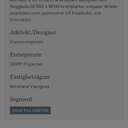
Morland 4, en modern arbetsplats designad med
färgglada DESSO x RENS-textilplattor, erbjuder delade
utrymmen som uppmuntrar till kreativitet och
innovation.
Arkitekt/Designer
Visievormgevers
Entreprenör
GRIPP Projecten
Fastighetsägare
Moreland Vastgoed
Segment
GOLV TILL KONTOR