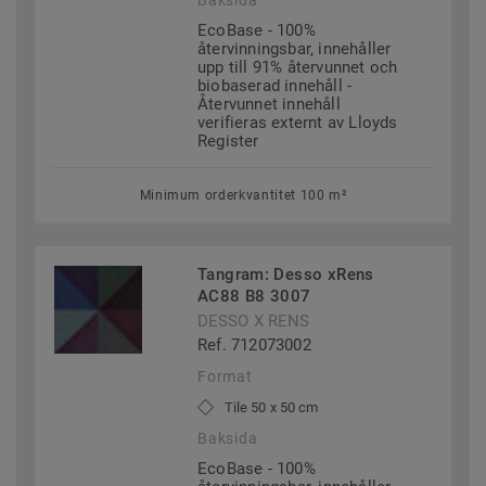
Baksida
EcoBase - 100%
återvinningsbar, innehåller
upp till 91% återvunnet och
biobaserad innehåll -
Återvunnet innehåll
verifieras externt av Lloyds
Register
Minimum orderkvantitet 100 m²
Tangram: Desso xRens
AC88 B8 3007
DESSO X RENS
Ref. 712073002
Format
Tile 50 x 50 cm
Baksida
EcoBase - 100%