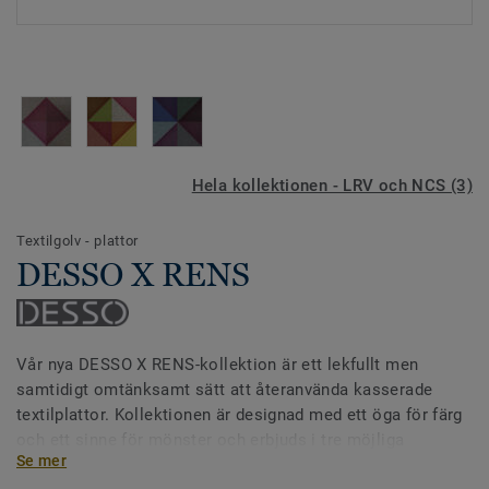
Hela kollektionen - LRV och NCS (3)
Textilgolv - plattor
DESSO X RENS
Vår nya DESSO X RENS-kollektion är ett lekfullt men
samtidigt omtänksamt sätt att återanvända kasserade
textilplattor. Kollektionen är designad med ett öga för färg
och ett sinne för mönster och erbjuds i tre möjliga
Se mer
mönster: