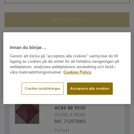
BESTÄLL PROV
Innan du börjar…
Se alla DESSO X RENS
Genom att klicka på "acceptera alla cookies" samtycker du till
lagring av cookies på din enhet för att förbättra navigeringen på
webbplatsen, analysera webbplatsens användning och bistå i
våra marknadsföringsinsatser.
Cookies Policy
FILTER (2)
Cookie-inställningar
Acceptera alla cookies
Checkers: Desso xRens
AC88 B8 9950
DESSO X RENS
Ref. 712073003
Format