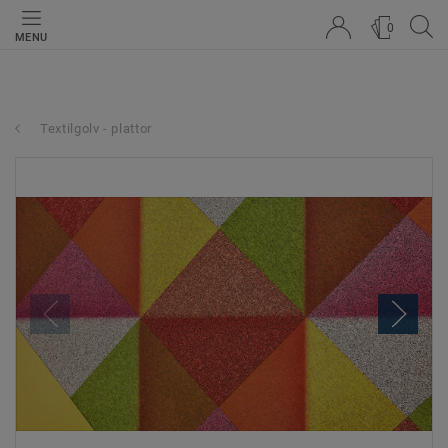
0
MENU
Textilgolv - plattor