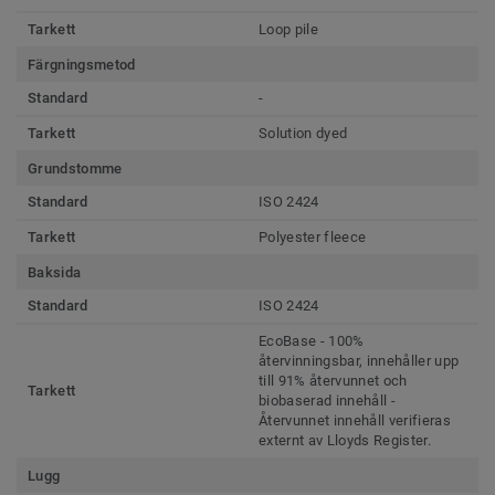
Tarkett
Loop pile
Färgningsmetod
Standard
-
Tarkett
Solution dyed
Grundstomme
Standard
ISO 2424
Tarkett
Polyester fleece
Baksida
Standard
ISO 2424
EcoBase - 100%
återvinningsbar, innehåller upp
till 91% återvunnet och
Tarkett
biobaserad innehåll -
Återvunnet innehåll verifieras
externt av Lloyds Register.
Lugg