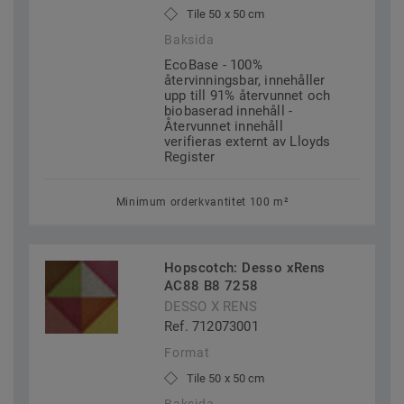
Tile 50 x 50 cm
Baksida
EcoBase - 100%
återvinningsbar, innehåller
upp till 91% återvunnet och
biobaserad innehåll -
Återvunnet innehåll
verifieras externt av Lloyds
Register
Minimum orderkvantitet 100 m²
Hopscotch: Desso xRens
AC88 B8 7258
DESSO X RENS
Ref. 712073001
Format
Tile 50 x 50 cm