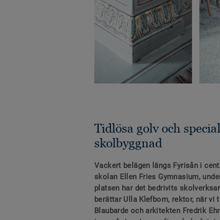
Tidlösa golv och specia
skolbyggnad
Vackert belägen längs Fyrisån i ce
skolan Ellen Fries Gymnasium, unde
platsen har det bedrivits skolverksa
berättar Ulla Klefbom, rektor, när v
Blaubarde och arkitekten Fredrik Eh