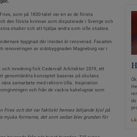
ngen.
 Fries, som på 1800-talet var en av de första
h den första kvinnan som disputerade i Sverige och
 sina studier och att hjälpa andra som ville studera.
odernare byggnad där insidan är renoverad. Fasaden
och renoveringen av sidobyggnaden Magneburg var i
H
 och inredning fick Cedervall Arkitekter 2019, ett
 Det genomtänkta konceptet baseras på skolans
Ök
 nära samarbete med rektorn Ulla. Inspiration
He
i omgivningen och från de vackra kakelugnar som
re
du
pr
en Fries och det var faktiskt hennes böljande kjol på
de mjuka formerna, det som sedan blev grunden för
LÄ