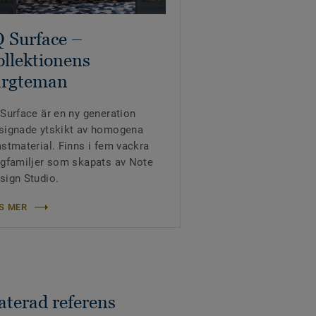
Q Surface –
ollektionens
ärgteman
 Surface är en ny generation
signade ytskikt av homogena
astmaterial. Finns i fem vackra
rgfamiljer som skapats av Note
sign Studio.
S MER
aterad referens