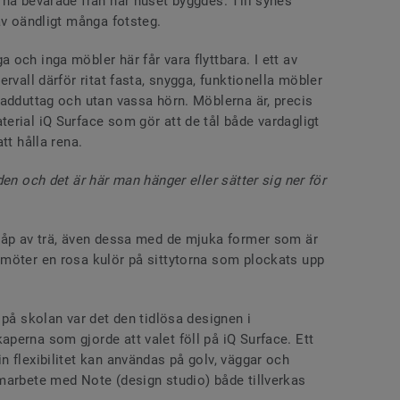
rna bevarade från när huset byggdes. Till synes
av oändligt många fotsteg.
och inga möbler här får vara flyttbara. I ett av
rvall därför ritat fasta, snygga, funktionella möbler
ladduttag och utan vassa hörn. Möblerna är, precis
erial iQ Surface som gör att de tål både vardagligt
tt hålla rena.
en och det är här man hänger eller sätter sig ner för
kåp av trä, även dessa med de mjuka former som är
möter en rosa kulör på sittytorna som plockats upp
 på skolan var det den tidlösa designen i
perna som gjorde att valet föll på iQ Surface. Ett
 flexibilitet kan användas på golv, väggar och
marbete med Note (design studio) både tillverkas