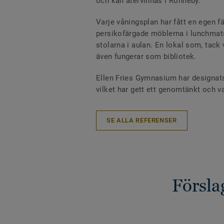
och kan återvinnas i Ronneby.
Varje våningsplan har fått en egen 
persikofärgade möblerna i lunchmat
stolarna i aulan. En lokal som, tack
även fungerar som bibliotek.
Ellen Fries Gymnasium har designats 
vilket har gett ett genomtänkt och va
SE ALLA REFERENSER
Försla