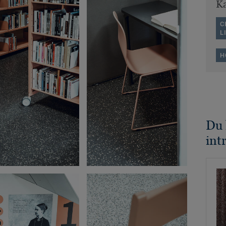
Ka
C
L
H
Du 
int