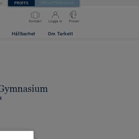
PROFFS
PRIVATPERSONER
är
0
Kontakt
Logga in
Prover
Hållbarhet
Om Tarkett
s Gymnasium
E