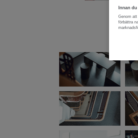
Innan du
Genom att k
B
förbättra 
marknadsfö