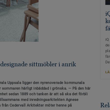
i
k
f
iQ
de
pl
fä
De
ldesignade sittmöbler i anrik
LÄ
ntrala Uppsala ligger den nyrenoverade kommunala
r sommaren härligt inbäddad i grönska. — På den här
mhet sedan 1889 och tanken är att så ska det förbli
i tillsammans med inredningsarkitekten Agnese
Rel
n från Cedervall Arkitekter möter henne på