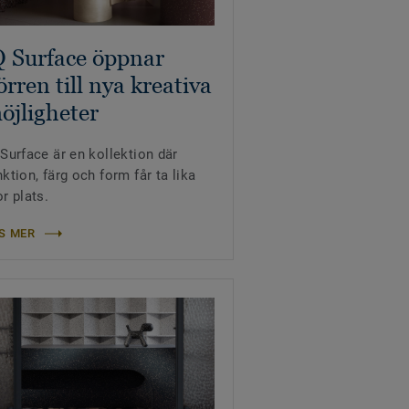
Q Surface öppnar
örren till nya kreativa
öjligheter
 Surface är en kollektion där
nktion, färg och form får ta lika
or plats.
S MER