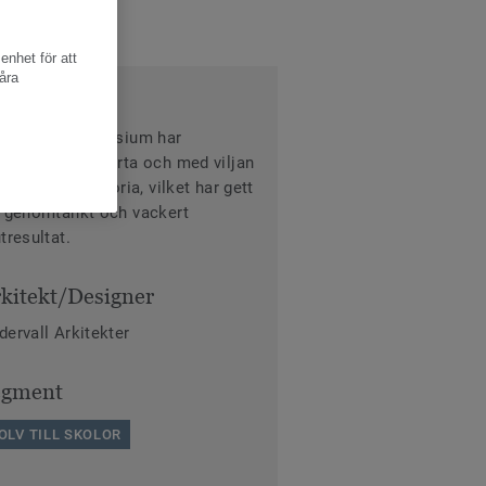
enhet för att
åra
m
len Fries Gymnasium har
signats med hjärta och med viljan
 bevara en historia, vilket har gett
t genomtänkt och vackert
tresultat.
kitekt/Designer
dervall Arkitekter
egment
OLV TILL SKOLOR