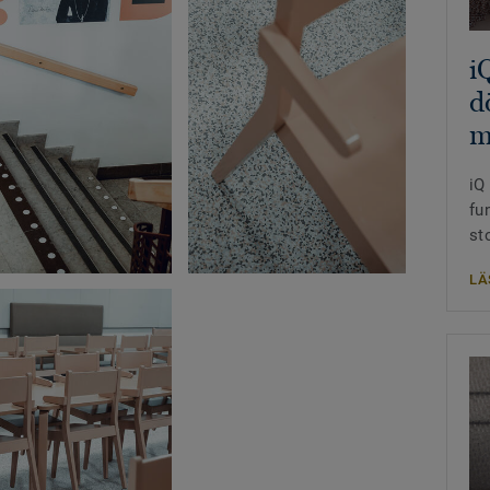
i
d
m
iQ
fu
st
LÄ