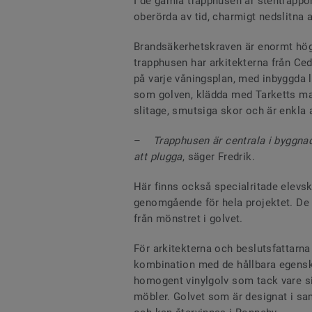
I de gamla trapphusen är stentrappo
oberörda av tid, charmigt nedslitna 
Brandsäkerhetskraven är enormt höga 
trapphusen har arkitekterna från Cede
på varje våningsplan, med inbyggda 
som golven, klädda med Tarketts mat
slitage, smutsiga skor och är enkla a
–
Trapphusen är centrala i byggnad
att plugga
, säger Fredrik.
Här finns också specialritade elevs
genomgående för hela projektet. De 
från mönstret i golvet.
För arkitekterna och beslutsfattarna
kombination med de hållbara egenska
homogent vinylgolv som tack vare sin
möbler. Golvet som är designat i sa