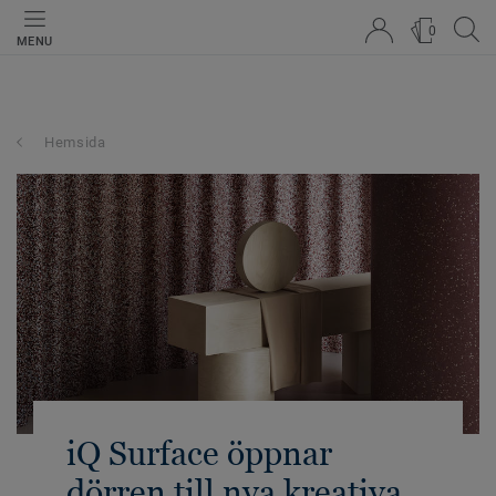
0
MENU
Hemsida
iQ Surface öppnar
dörren till nya kreativa