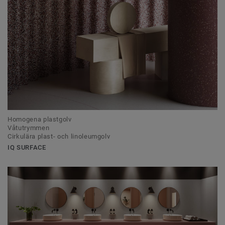
Homogena plastgolv
Våtutrymmen
Cirkulära plast- och linoleumgolv
IQ SURFACE