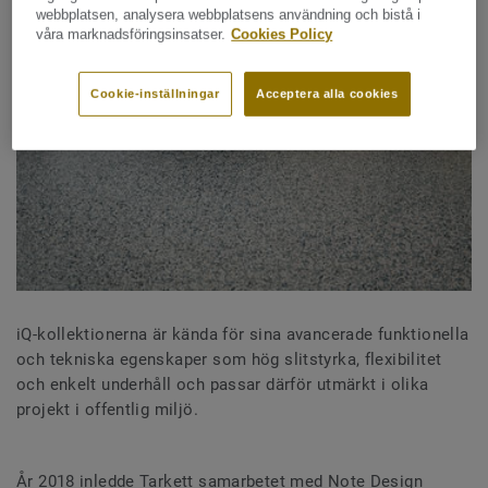
webbplatsen, analysera webbplatsens användning och bistå i
våra marknadsföringsinsatser.
Cookies Policy
Cookie-inställningar
Acceptera alla cookies
iQ-kollektionerna är kända för sina avancerade funktionella
och tekniska egenskaper som hög slitstyrka, flexibilitet
och enkelt underhåll och passar därför utmärkt i olika
projekt i offentlig miljö.
År 2018 inledde Tarkett samarbetet med Note Design