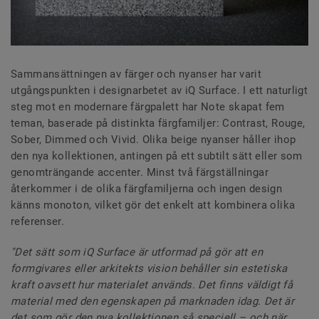
Sammansättningen av färger och nyanser har varit
utgångspunkten i designarbetet av iQ Surface. I ett naturligt
steg mot en modernare färgpalett har Note skapat fem
teman, baserade på distinkta färgfamiljer: Contrast, Rouge,
Sober, Dimmed och Vivid. Olika beige nyanser håller ihop
den nya kollektionen, antingen på ett subtilt sätt eller som
genomträngande accenter. Minst två färgställningar
återkommer i de olika färgfamiljerna och ingen design
känns monoton, vilket gör det enkelt att kombinera olika
referenser.
"Det sätt som iQ Surface är utformad på gör att en
formgivares eller arkitekts vision behåller sin estetiska
kraft oavsett hur materialet används. Det finns väldigt få
material med den egenskapen på marknaden idag. Det är
det som gör den nya kollektionen så speciell – och när