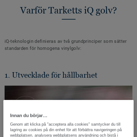
Varför Tarketts iQ golv?
iQ-teknologin definieras av två grundprinciper som sätter
standarden för homogena vinylgolv:
1. Utvecklade för hållbarhet
Innan du börjar…
Genom att klicka på "acceptera alla cookies" samtycker du till
lagring av cookies på din enhet för att förbättra navigeringen på
webbplatsen, analysera webbplatsens användning och bistå i