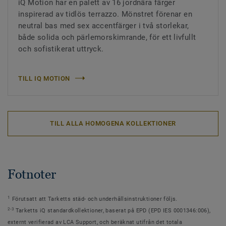
iQ Motion har en palett av 16 jordnära färger
inspirerad av tidlös terrazzo. Mönstret förenar en
neutral bas med sex accentfärger i två storlekar,
både solida och pärlemorskimrande, för ett livfullt
och sofistikerat uttryck.
TILL IQ MOTION
TILL ALLA HOMOGENA KOLLEKTIONER
Fotnoter
1
Förutsatt att Tarketts städ- och underhållsinstruktioner följs.
2-3
Tarketts iQ standardkollektioner, baserat på EPD (EPD IES 0001346:006),
externt verifierad av LCA Support, och beräknat utifrån det totala