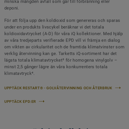
minska mängden avfall som går till förbränning eller
deponi.
För att följa upp den koldioxid som genereras och sparas
under en produkts livscykel beräknar vi det totala
koldioxidavtrycket (A-D) för våra iQ kollektioner. Med hjälp
av våra tredjeparts verifierade EPD vill vi främja en dialog
om vikten av cirkularitet och de framtida klimatvinster som
verklig återvinning kan ge. Tarketts iQ-sortiment har det
lägsta totala klimatavtrycket³ för homogena vinylgolv –
minst 2,5 gånger lägre än våra konkurrenters totala
klimatavtryck⁴.
UPPTÄCK RESTART® - GOLVÅTERVINNING OCH ÅTERBRUK
UPPTÄCK EPD:ER