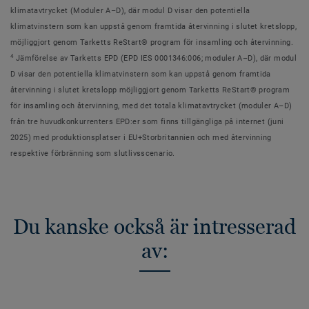
klimatavtrycket (Moduler A–D), där modul D visar den potentiella
klimatvinstern som kan uppstå genom framtida återvinning i slutet kretslopp,
möjliggjort genom Tarketts ReStart® program för insamling och återvinning.
4
Jämförelse av Tarketts EPD (EPD IES 0001346:006; moduler A–D), där modul
D visar den potentiella klimatvinstern som kan uppstå genom framtida
återvinning i slutet kretslopp möjliggjort genom Tarketts ReStart® program
för insamling och återvinning, med det totala klimatavtrycket (moduler A–D)
från tre huvudkonkurrenters EPD:er som finns tillgängliga på internet (juni
2025) med produktionsplatser i EU+Storbritannien och med återvinning
respektive förbränning som slutlivsscenario.
Du kanske också är intresserad
av: