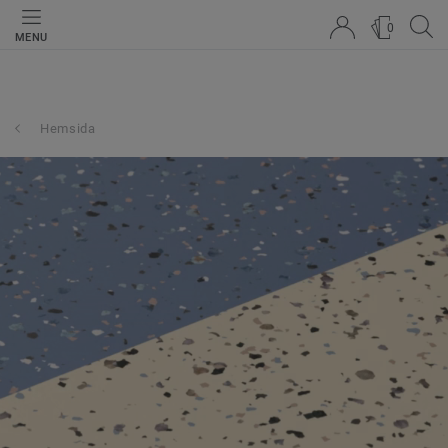
0
MENU
Hemsida