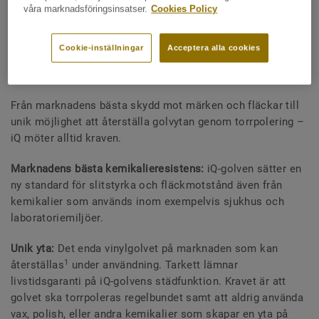
våra marknadsföringsinsatser.
Cookies Policy
Cookie-inställningar
Acceptera alla cookies
Från marknadens bästa skydd mot märken och fläckar till
unik möjlighet att återställa golvytan genom torrpolering –
iQ möter alltid kraven.
Marknadens bästa kemikalieresistens:
iQ-golven sätter en
ny standard för slitstyrka och fläckmotstånd även från
kemikalier som används inom exempelvis sjukhus och
laboratoriemiljöer.
Unik yta:
Det enda vinylgolvet på marknaden som kan
1
återställas
under användning. Tarkett lämnar
livstidsgaranti på iQ-golvens städfunktion. Kravet är att
golvet ska torrpoleras regelbundet samt att aldrig använda
vax, polish, eller andra kemikalier som skapar en yta på