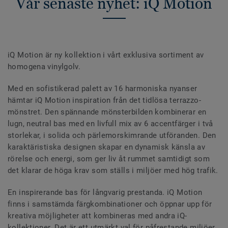
Vår senaste nyhet: iQ Motion
iQ Motion är ny kollektion i vårt exklusiva sortiment av
homogena vinylgolv.
Med en sofistikerad palett av 16 harmoniska nyanser
hämtar iQ Motion inspiration från det tidlösa terrazzo-
mönstret. Den spännande mönsterbilden kombinerar en
lugn, neutral bas med en livfull mix av 6 accentfärger i två
storlekar, i solida och pärlemorskimrande utföranden. Den
karaktäristiska designen skapar en dynamisk känsla av
rörelse och energi, som ger liv åt rummet samtidigt som
det klarar de höga krav som ställs i miljöer med hög trafik.
En inspirerande bas för långvarig prestanda. iQ Motion
finns i samstämda färgkombinationer och öppnar upp för
kreativa möjligheter att kombineras med andra iQ-
kollektioner. Det är ett utmärkt val för påfrestande miljöer