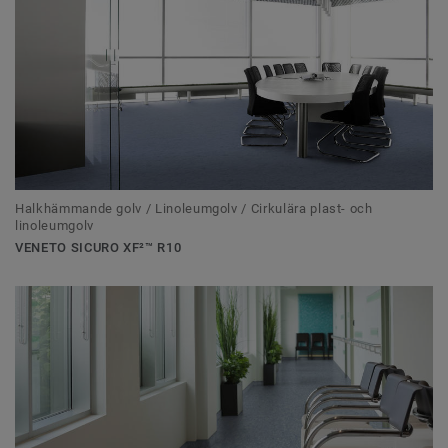
Halkhämmande golv / Linoleumgolv / Cirkulära plast- och
linoleumgolv
VENETO SICURO XF²™ R10