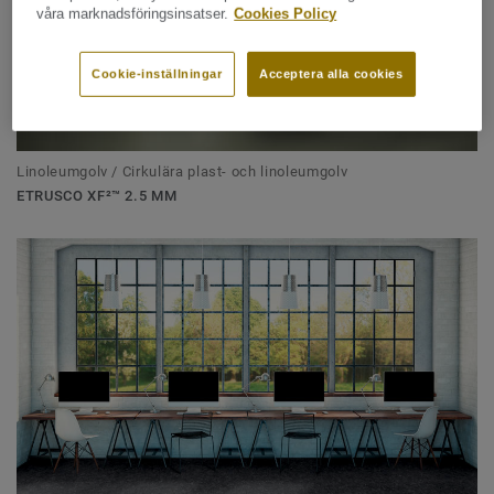
våra marknadsföringsinsatser.
Cookies Policy
Cookie-inställningar
Acceptera alla cookies
Linoleumgolv / Cirkulära plast- och linoleumgolv
ETRUSCO XF²™ 2.5 MM