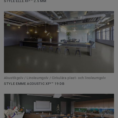
STYLE ELLE XF²™ 2.5 MM
Akustikgolv / Linoleumgolv / Cirkulära plast- och linoleumgolv
STYLE EMME ACOUSTIC XF²™ 19 DB