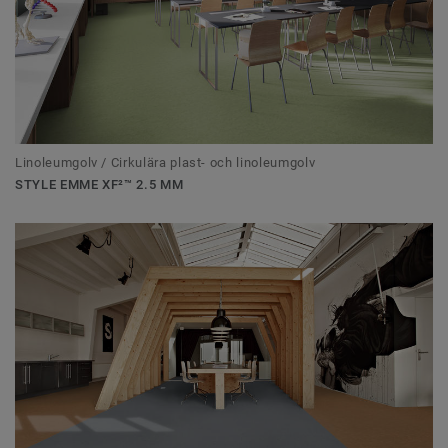
Linoleumgolv / Cirkulära plast- och linoleumgolv
STYLE EMME XF²™ 2.5 MM