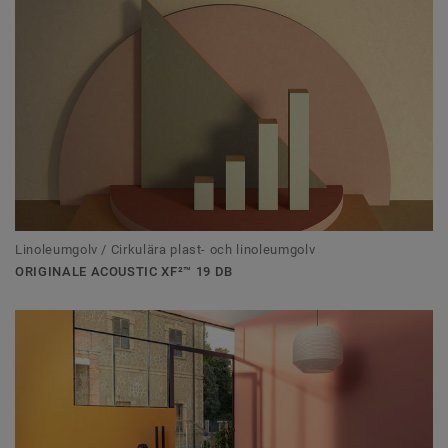
Linoleumgolv / Cirkulära plast- och linoleumgolv
ORIGINALE ACOUSTIC XF²™ 19 DB