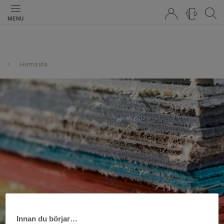
0
MENU
Hemsida
Innan du börjar…