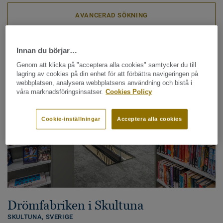
AVANCERAD SÖKNING
Läs mer om några av våra referensobjekt
Innan du börjar…
Genom att klicka på "acceptera alla cookies" samtycker du till
lagring av cookies på din enhet för att förbättra navigeringen på
webbplatsen, analysera webbplatsens användning och bistå i
våra marknadsföringsinsatser.
Cookies Policy
Cookie-inställningar
Acceptera alla cookies
Drömfabriken i Skultuna
SKULTUNA, SVERIGE