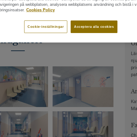
navigeringen på webbplatsen, analysera webbplatsens användning och bistå i v
ringsinsatser.
Cookies Policy
Cookie-inställningar
Acceptera alla cookies
ildgalleri
O
Lä
nj
pr
pa
Ar
Ka
Ma
Fa
Ch