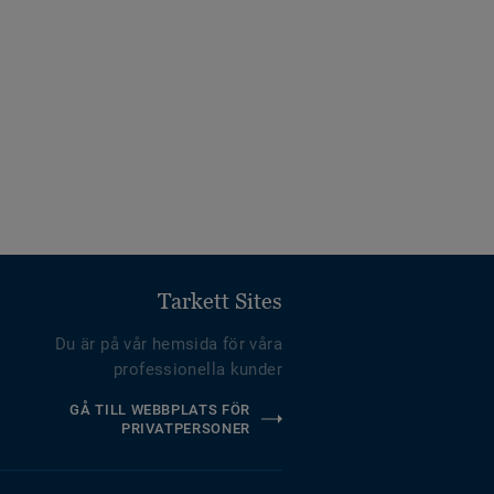
Tarkett Sites
Du är på vår hemsida för våra
professionella kunder
GÅ TILL WEBBPLATS FÖR
PRIVATPERSONER