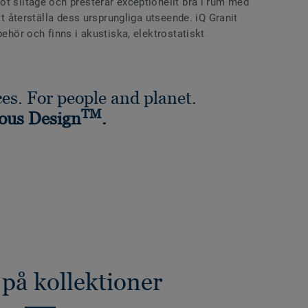
t slitage och presterar exceptionellt bra i rum med
att återställa dess ursprungliga utseende. iQ Granit
behör och finns i akustiska, elektrostatiskt
es. For people and planet.
TM
ous Design
.
 på kollektioner