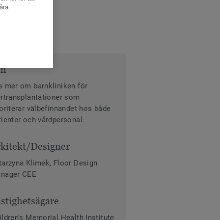
åra
m
s mer om barnkliniken för
urtransplantationer som
ioriterar välbefinnandet hos både
tienter och vårdpersonal.
kitekt/Designer
tarzyna Klimek, Floor Design
nager CEE
stighetsägare
ildren's Memorial Health Institute