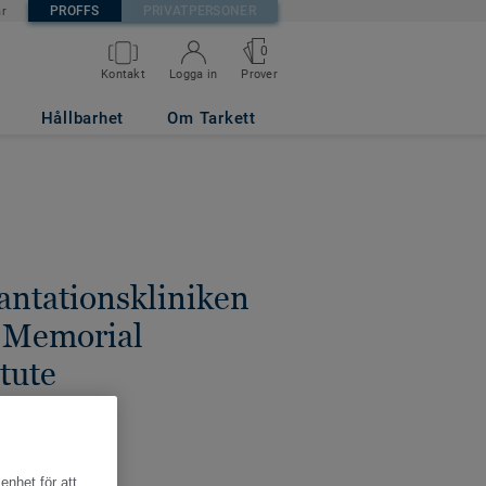
PROFFS
PRIVATPERSONER
är
0
Kontakt
Logga in
Prover
Hållbarhet
Om Tarkett
antationskliniken
s Memorial
tute
N
enhet för att