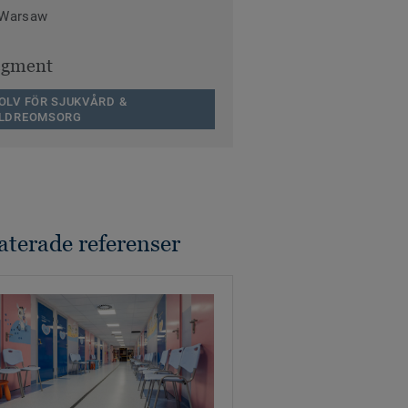
 Warsaw
egment
OLV FÖR SJUKVÅRD &
LDREOMSORG
aterade referenser