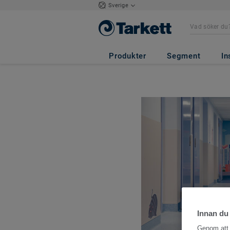
Sverige
Produkter
Segment
In
Innan du
Genom att k