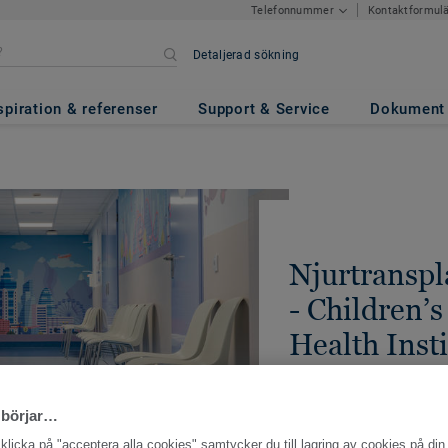
Kontaktformul
Telefonnummer
Detaljerad sökning
spiration & referenser
Support & Service
Dokument
Njurtranspl
- Children’
Health Insti
2021 | WARSAWA, POLE
 börjar…
DELA
licka på "acceptera alla cookies" samtycker du till lagring av cookies på din 