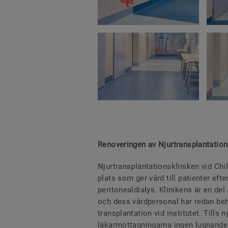
Renoveringen av Njurtransplantation
Njurtransplantationskliniken vid Chi
plats som ger vård till patienter efte
peritonealdialys. Klinikens är en de
och dess vårdpersonal har redan beh
transplantation vid institutet. Tills
läkarmottagningarna ingen lugnande