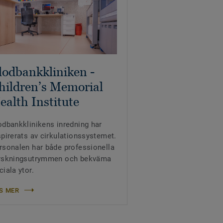
lodbankkliniken -
hildren’s Memorial
ealth Institute
odbankklinikens inredning har
spirerats av cirkulationssystemet.
rsonalen har både professionella
rskningsutrymmen och bekväma
ciala ytor.
S MER