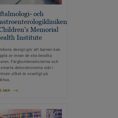
ftalmologi- och
astroenterologikliniken
 Children’s Memorial
ealth Institute
inikens design gör att barnen kan
ppla av innan de ska besöka
karen. Färgkombinationerna och
 smarta dekorationerna står i
ntrum vilket är ovanligt på
ukhus.
S MER