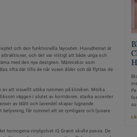
B
eptet och den funktionella layouten. Huvudtemat är
C
v attraktioner, och det var viktigt att både unga och
H
ekväma med den nya designen. Människor som
las ofta där tills de når vuxen ålder och då flyttas de
Bl
in
en av att visuellt utöka rummen på kliniken. Mörka
Pe
 liksom väggen i slutet av korridoren, starka accenter
fo
anser av blått och lavendel skapar lugnande
so
 belysning, får rummet att se rymligare och ljusare
LÄ
t det homogena vinylgolvet iQ Granit skulle passa. De