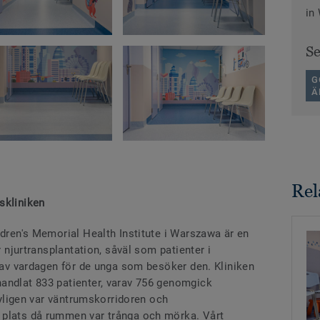
in
S
G
Ä
Rel
skliniken
ldren's Memorial Health Institute i Warszawa är en
r njurtransplantation, såväl som patienter i
l av vardagen för de unga som besöker den. Kliniken
andlat 833 patienter, varav 756 genomgick
 nyligen var väntrumskorridoren och
 plats då rummen var trånga och mörka. Vårt