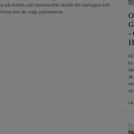
ta på möten och testresultat skulle bli trevligare och
lorna hos de unga patienterna.
O
G
-
H
Kl
ko
lä
de
ce
sj
LÄ