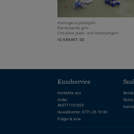
Homogena plastgolv
Elavledande golv
Cirkulära plast- och linoleumgolv
IQ GRANIT SD
Kundservice
Sna
Kontakta oss
Bestäl
Order:
Skick
460771101020
Karriä
Huvudkontor: 0771-25 19 00
Frågor & svar