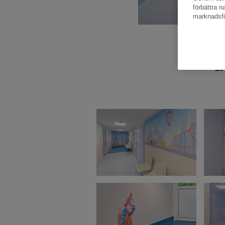
förbättra 
marknadsfö
B