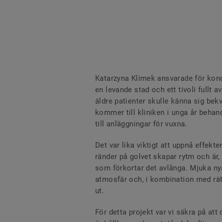
Katarzyna Klimek ansvarade för konc
en levande stad och ett tivoli fullt a
äldre patienter skulle känna sig b
kommer till kliniken i unga år behand
till anläggningar för vuxna.
Det var lika viktigt att uppnå effekt
ränder på golvet skapar rytm och är,
som förkortar det avlånga. Mjuka ny
atmosfär och, i kombination med rätt
ut.
För detta projekt var vi säkra på at