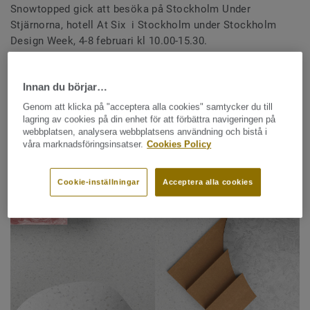
Snowtopped gick att besöka på Stockholm Under
Stjärnorna, hotell At Six i Stockholm under Stockholm
Design Week, 4-8 februari kl 10.00-15.30.
Innan du börjar…
Inspiration från det nordiska
Genom att klicka på "acceptera alla cookies" samtycker du till
vinterlandskapet
lagring av cookies på din enhet för att förbättra navigeringen på
webbplatsen, analysera webbplatsens användning och bistå i
våra marknadsföringsinsatser.
Cookies Policy
Cookie-inställningar
Acceptera alla cookies