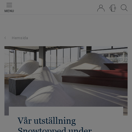
0
MENU
Hemsida
Vår utställning
Snowtopped under