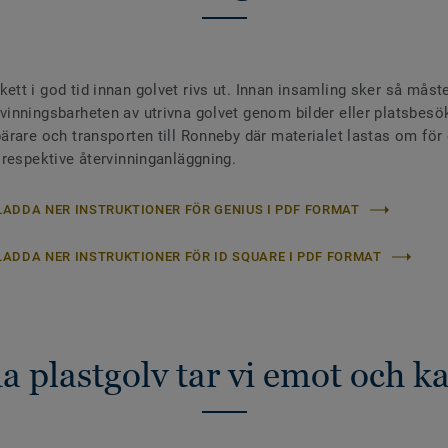
ett i god tid innan golvet rivs ut. Innan insamling sker så måst
rvinningsbarheten av utrivna golvet genom bilder eller platsbesök
bärare och transporten till Ronneby där materialet lastas om för 
l respektive återvinninganläggning.
LADDA NER INSTRUKTIONER FÖR GENIUS I PDF FORMAT
LADDA NER INSTRUKTIONER FÖR ID SQUARE I PDF FORMAT
da plastgolv tar vi emot och k