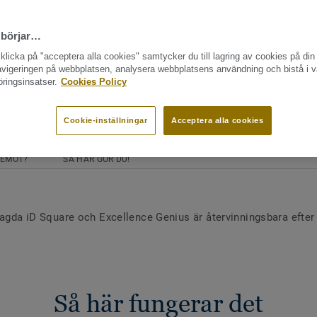
 börjar…
licka på "acceptera alla cookies" samtycker du till lagring av cookies på din 
navigeringen på webbplatsen, analysera webbplatsens användning och bistå i v
ringsinsatser.
Cookies Policy
Cookie-inställningar
Acceptera alla cookies
 EMOT?
SÅ HÄR GÖR DU!
lagda iD Square och Excellence Genius är återvinningsbara efter
Så här fungerar det