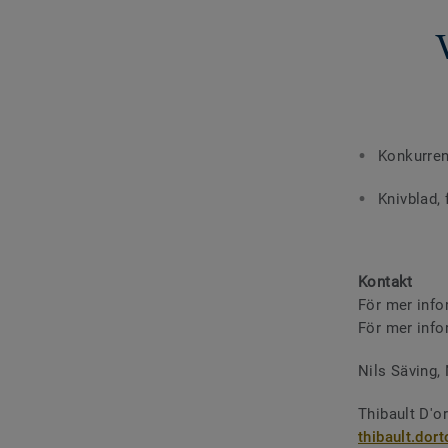
Konkurren
Knivblad,
Kontakt
För mer info
För mer info
Nils Säving, 
Thibault D'o
thibault.dor