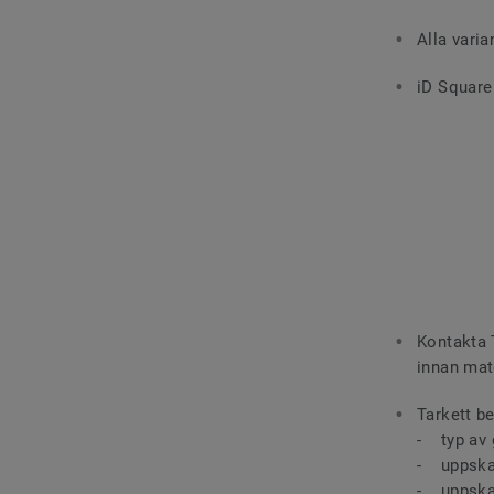
Alla varia
iD Square
Kontakta T
innan mate
Tarkett b
- typ av 
- uppskat
- uppska