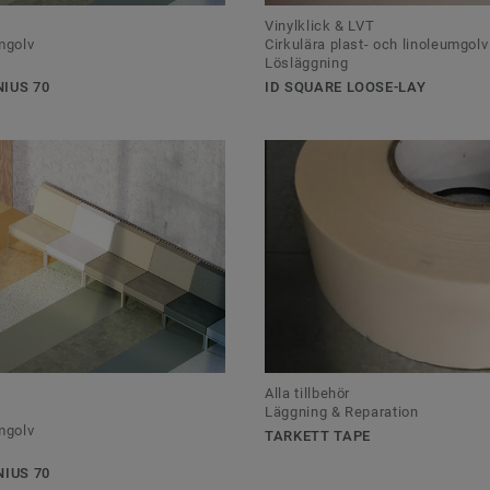
Vinylklick & LVT
umgolv
Cirkulära plast- och linoleumgolv
Lösläggning
IUS 70
ID SQUARE LOOSE-LAY
Alla tillbehör
Läggning & Reparation
umgolv
TARKETT TAPE
NIUS 70