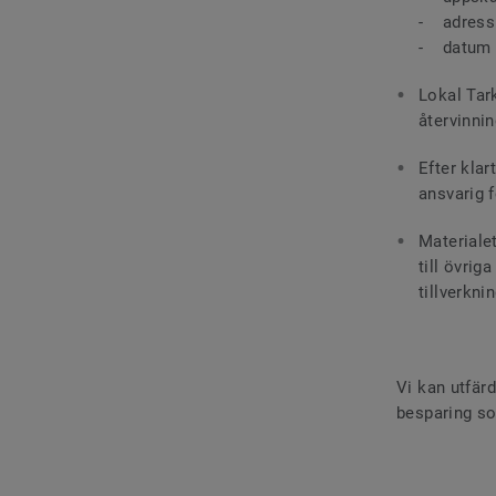
- adress 
- datum f
Lokal Tar
återvinni
Efter kla
ansvarig f
Materialet
till övri
tillverkni
Vi kan utfär
besparing so