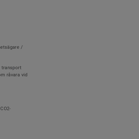
hetsägare /
 transport
om råvara vid
 CO2-