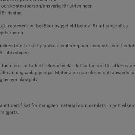
och kontaktperson/ansvarig för utrivningen
ör rivning
kett representant besöker bygget vid behov för att undersöka
ngsbarheten.
rtecken från Tarkett planeras hantering och transport med fastig
ör utrivningen.
 tas emot av Tarkett i Ronneby där det lastas om för effektivare
ga återvinningsanläggningar. Materialen granuleras och används s
ng av nya plastgolv.
da ett certifikat för mängden material som samlats in och vilken
m gjorts.