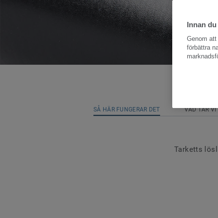
Innan du
Genom att k
förbättra 
marknadsfö
SÅ HÄR FUNGERAR DET
VAD TAR VI
Tarketts lös