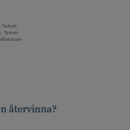
e Tarkett
. Tarkett
effektivare
an återvinna?