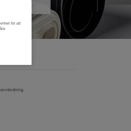
enhet för att
åra
 användning.