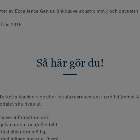
nter av Excellence Genius (inklusive akustik mm.) och oavsett ti
 från 2015
Så här gör du!
arketts kundservice eller lokala representant i god tid (minst 4
rialet ska rivas ut.
ehöver information om:
golvmaterial och/eller bild
tad ålder om möjligt
ttad mängd material (kvm)