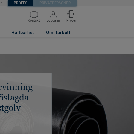
PROFFS
PRIVATPERSONER
är
0
Kontakt
Logga in
Prover
Hållbarhet
Om Tarkett
rvinning
löslagda
stgolv