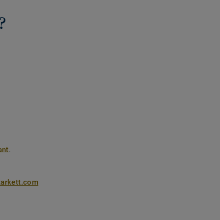
?
ant
.
tarkett.com