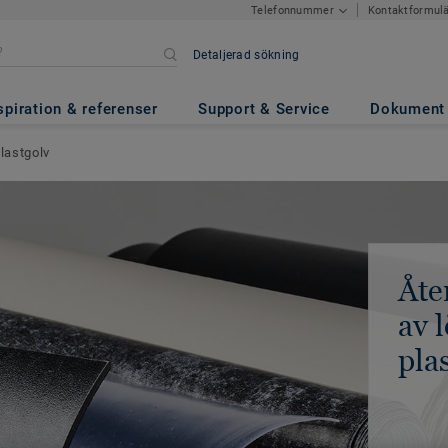
Kontaktformul
Telefonnummer
Detaljerad sökning
spiration & referenser
Support & Service
Dokument
plastgolv
Åte
av 
pla