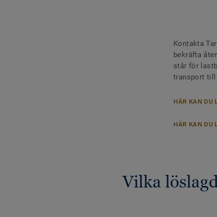
Kontakta Tark
bekräfta åte
står för last
transport til
HÄR KAN DU 
HÄR KAN DU 
Vilka löslag