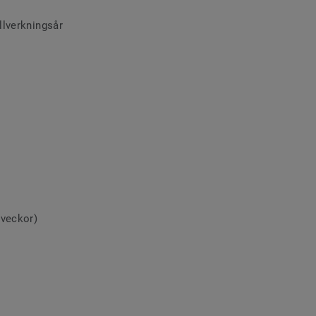
llverkningsår
 veckor)