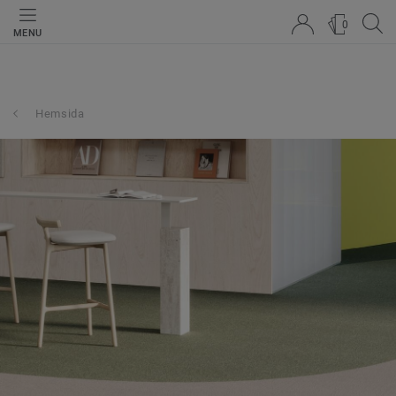
0
MENU
Hemsida