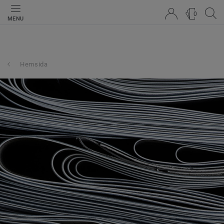
0
MENU
Hemsida