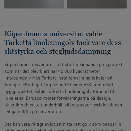
Köpenhamns universitet valde
Tarketts linoleumgolv tack vare dess
slitstyrka och stegljudsdämpning
Köpenhamns universitet - ett stort spännande golvprojekt
som när det blev klart har 40 000 kvadratmeter
linoleumgolv från Tarkett installerat i sina lokaler på
Amager. Företaget Tæppeland Erhverv A/S som drivit
byggprojektet, valde Tarketts linoleumgolv Etrusco till
lokalerna. Etrusco möter förväntningarna på design,
akustik och enkelt underhåll, vilket passar perfekt till den
livliga miljön på universitetet.
Det kan vara riktigt svårt att hitta rätt golv som passar in
både estetiskt och kvalitetsmässigt till ett så stort projekt