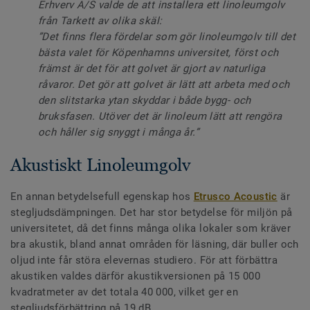
Erhverv A/S valde de att installera ett linoleumgolv
från Tarkett av olika skäl:
”Det finns flera fördelar som gör linoleumgolv till det
bästa valet för Köpenhamns universitet, först och
främst är det för att golvet är gjort av naturliga
råvaror. Det gör att golvet är lätt att arbeta med och
den slitstarka ytan skyddar i både bygg- och
bruksfasen. Utöver det är linoleum lätt att rengöra
och håller sig snyggt i många år.”
Akustiskt Linoleumgolv
En annan betydelsefull egenskap hos
Etrusco Acoustic
är
stegljudsdämpningen. Det har stor betydelse för miljön på
universitetet, då det finns många olika lokaler som kräver
bra akustik, bland annat områden för läsning, där buller och
oljud inte får störa elevernas studiero. För att förbättra
akustiken valdes därför akustikversionen på 15 000
kvadratmeter av det totala 40 000, vilket ger en
stegljudsförbättring på 19 dB.