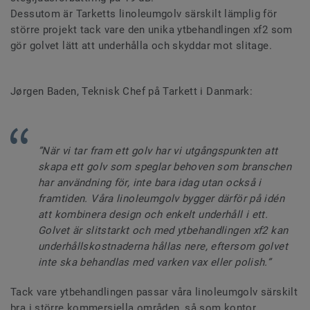
Dessutom är Tarketts linoleumgolv särskilt lämplig för
större projekt tack vare den unika ytbehandlingen xf2 som
gör golvet lätt att underhålla och skyddar mot slitage.
Jørgen Baden, Teknisk Chef på Tarkett i Danmark:
”När vi tar fram ett golv har vi utgångspunkten att
skapa ett golv som speglar behoven som branschen
har användning för, inte bara idag utan också i
framtiden. Våra linoleumgolv bygger därför på idén
att kombinera design och enkelt underhåll i ett.
Golvet är slitstarkt och med ytbehandlingen xf2 kan
underhållskostnaderna hållas nere, eftersom golvet
inte ska behandlas med varken vax eller polish.”
Tack vare ytbehandlingen passar våra linoleumgolv särskilt
bra i större kommersiella områden, så som kontor,