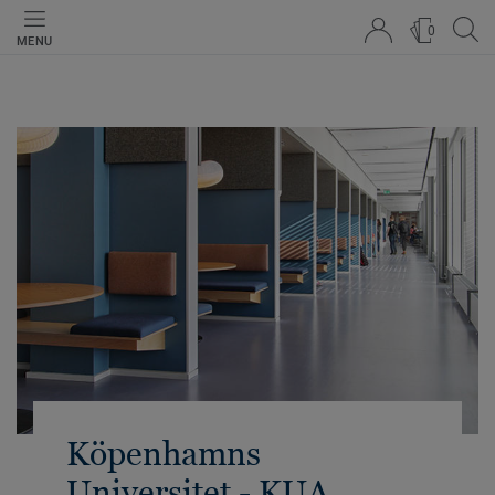
0
MENU
Köpenhamns
Universitet - KUA