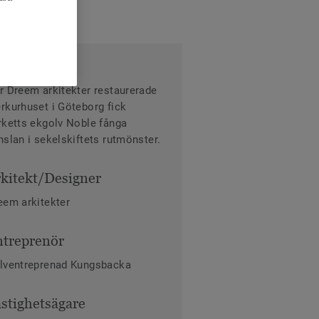
m
r Dreem arkitekter restaurerade
rkurhuset i Göteborg fick
rketts ekgolv Noble fånga
nslan i sekelskiftets rutmönster.
kitekt/Designer
eem arkitekter
treprenör
lventreprenad Kungsbacka
stighetsägare