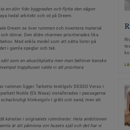
 ta en dörr från byggnaden och flytta den någon
aya Iwdal arkitekt och vd på Dreem.
R
ade Dreem se över rummen och inventera material
och dörrar. Den äldre charmen prioriterades lika
Ri
ehov. Med enkla medel som att sätta lister på
te
et i gamla speglar och tak.
ko
a sätt som en akustikplatta men man behöver kanske
LÄ
ll exempel trapphusen valde vi att prioritera
 av rummen ligger Tarketts textilgolv DESSO Verso i
utparkett Noble (Ek Wasa) installerades i passagerna
t schackrutigt klinkergolv i grått och sand, men att
då känslan i originalets rutmönster. Hela ambitionen
gamla är att påminna om husets själ och det har vi