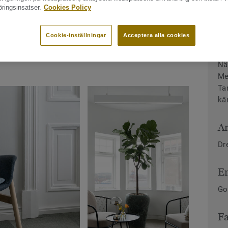
ringsinsatser.
Cookies Policy
ildgalleri
Cookie-inställningar
Acceptera alla cookies
O
Nä
Me
Ta
kä
Ar
Dr
En
Go
Fa