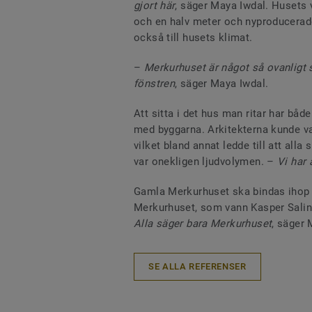
gjort här
, säger Maya Iwdal. Husets 
och en halv meter och nyproducerade
också till husets klimat.
–
Merkurhuset är något så ovanligt
fönstren
, säger Maya Iwdal.
Att sitta i det hus man ritar har båd
med byggarna. Arkitekterna kunde va
vilket bland annat ledde till att all
var onekligen ljudvolymen. –
Vi har
Gamla Merkurhuset ska bindas iho
Merkurhuset, som vann Kasper Salin
Alla säger bara Merkurhuset
, säger 
SE ALLA REFERENSER