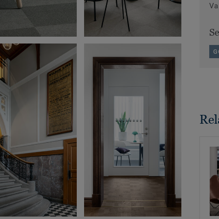
Va
S
G
Rel