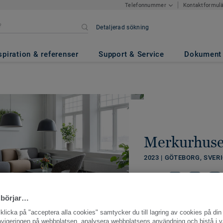
Kontaktformul
Telefonnummer
Detaljerad sökning
spiration & referenser
Support & Service
Dokument
Merkurhuse
2023 | GÖTEBORG, SVER
DELA
 börjar…
licka på "acceptera alla cookies" samtycker du till lagring av cookies på din 
navigeringen på webbplatsen, analysera webbplatsens användning och bistå i v