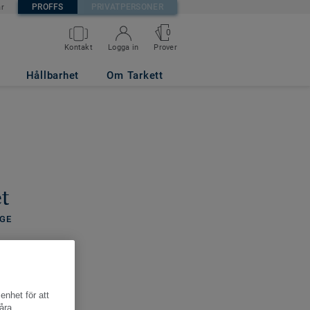
PROFFS
PRIVATPERSONER
är
0
Kontakt
Logga in
Prover
Hållbarhet
Om Tarkett
t
IGE
enhet för att
åra