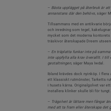
–
Bästa upplägget på återbruk är att
annanstans där den behövs
, säger M
Tillsammans med en antikvarie börj
och inredning som tegel, kakelugnar 
mycket som det moderna kontorets b
träskivor återskapade Dreem utseend
–
En träplatta funkar inte på samm
inte uppfylla alla krav överalllt. I ti
gestaltningen
, säger Maya Iwdal.
Ibland krävdes dock nyinköp. I flera
ett klassiskt rutmönster, Tarketts r
i husets kärna. Originalgolvet var et
installera klinker skulle bli för tungt.
–
Trägolvet är lättare men fångar än
med att ta fram eller återskapa det 