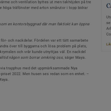
värme och ventilation byttes ut men takhöjden på tre
C
 höga träfönster med arton smårutor i topp bidrar
Ut
se
 som en kontorsbyggnad där man faktiskt kan öppna
Ar
Co
e för- och nackdelar. Fördelen var ett tätt samarbete
LÄ
ndra över till byggarna och lösa problem på plats,
a skrymslen och vrår kunde utnyttjas väl. En nackdel
 alltid någon som borrar omkring oss
, säger Maya.
p via trapphus med det uppmärksammade Nya
-priset 2022. Men husen ses redan som en enhet. –
Maya.