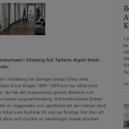
B
A
K
I 
bo
vå
GA
erkurhuset i Göteborg fick Tarketts ekgolv Noble
fö
ster.
Ta
 i Göteborg har återigen börjat fyllas med
LÄ
ekten Ernst Krüger 1898–1899 och har alltid rymt
ier. Nu har det restaurerats genom återbruk och
av husets originalinredning. Arkitektkontoret Dreem
yttat in i byggnaden och upptäckte att den nästan stod
 lokal som lockade till sig nya företag. Det blev ett
s på plats och mycket av inredningen kunde plockas