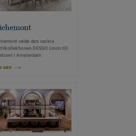
ichemont
chemont valde den vackra
xtilkollektionen DESSO Linon till
ntoret i Amsterdam
S MER