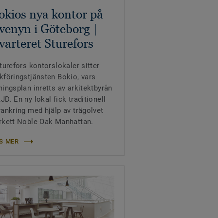
okios nya kontor på
venyn i Göteborg |
varteret Sturefors
Sturefors kontorslokaler sitter
kföringstjänsten Bokio, vars
ningsplan inretts av arkitektbyrån
JD. En ny lokal fick traditionell
rankring med hjälp av trägolvet
rkett Noble Oak Manhattan.
S MER