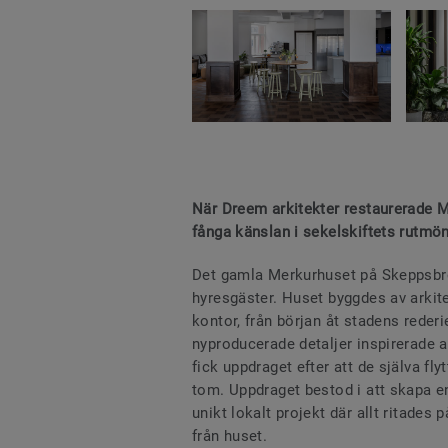
När Dreem arkitekter restaurerade M
fånga känslan i sekelskiftets rutmön
Det gamla Merkurhuset på Skeppsbron
hyresgäster. Huset byggdes av arkit
kontor, från början åt stadens reder
nyproducerade detaljer inspirerade 
fick uppdraget efter att de själva fl
tom. Uppdraget bestod i att skapa en
unikt lokalt projekt där allt ritade
från huset.