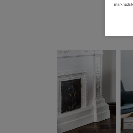
marknadsfö
B