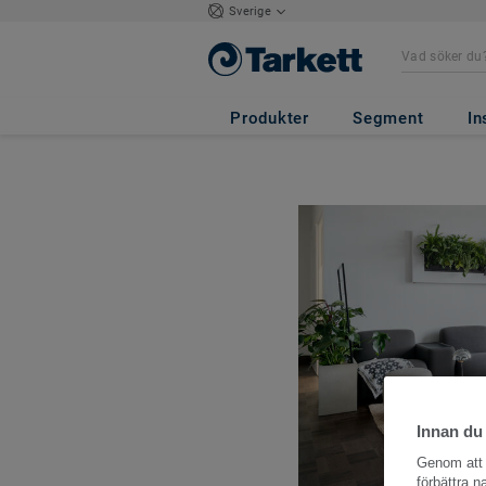
Sverige
Produkter
Segment
In
Innan du
Genom att k
förbättra 