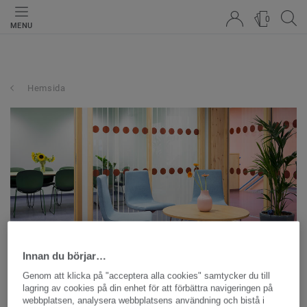
0
MENU
Hemsida
Innan du börjar…
En god städekonomi
Genom att klicka på "acceptera alla cookies" samtycker du till
lagring av cookies på din enhet för att förbättra navigeringen på
webbplatsen, analysera webbplatsens användning och bistå i