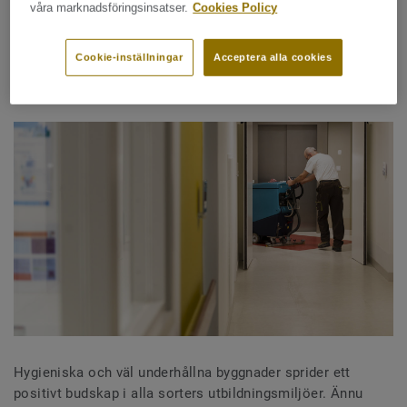
våra marknadsföringsinsatser.
Cookies Policy
DELA
Cookie-inställningar
Acceptera alla cookies
En god stäedekonomi på skolor
Hygieniska och väl underhållna byggnader sprider ett
positivt budskap i alla sorters utbildningsmiljöer. Ännu