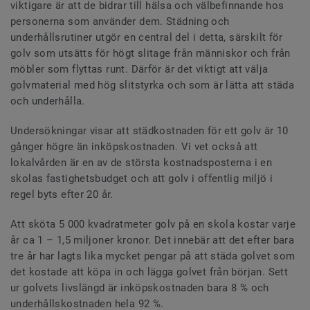
viktigare är att de bidrar till hälsa och välbefinnande hos
personerna som använder dem. Städning och
underhållsrutiner utgör en central del i detta, särskilt för
golv som utsätts för högt slitage från människor och från
möbler som flyttas runt. Därför är det viktigt att välja
golvmaterial med hög slitstyrka och som är lätta att städa
och underhålla.
Undersökningar visar att städkostnaden för ett golv är 10
gånger högre än inköpskostnaden. Vi vet också att
lokalvården är en av de största kostnadsposterna i en
skolas fastighetsbudget och att golv i offentlig miljö i
regel byts efter 20 år.
Att sköta 5 000 kvadratmeter golv på en skola kostar varje
år ca 1 – 1,5 miljoner kronor. Det innebär att det efter bara
tre år har lagts lika mycket pengar på att städa golvet som
det kostade att köpa in och lägga golvet från början. Sett
ur golvets livslängd är inköpskostnaden bara 8 % och
underhållskostnaden hela 92 %.