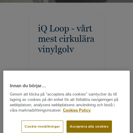
iQ Loop - vårt
mest cirkulära
vinylgolv
Innan du börjar…
Genom att klicka på "acceptera alla cookies" samtycker du till
lagring av cookies på din enhet för att förbättra navigeringen på
webbplatsen, analysera webbplatsens användning och bistå i
våra marknadsföringsinsatser.
Cookies Policy
Hur mycket återvunnen råvara kan
Cookie-inställningar
Acceptera alla cookies
man använda för att producera ett