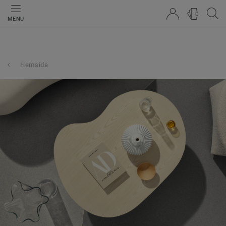
0
MENU
Hemsida