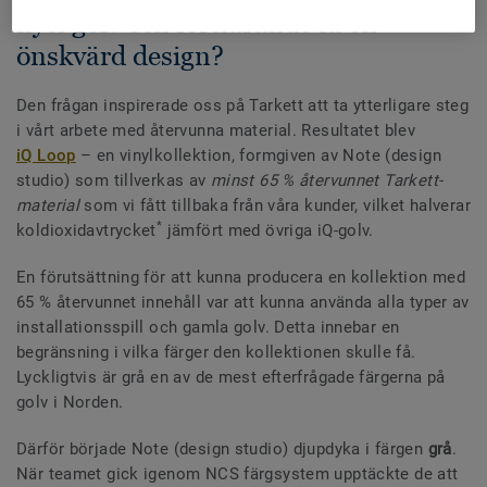
nytt golv och fortfarande få en
önskvärd design?
Den frågan inspirerade oss på Tarkett att ta ytterligare steg
i vårt arbete med återvunna material. Resultatet blev
iQ Loop
– en vinylkollektion, formgiven av Note (design
studio) som tillverkas av
minst 65 % återvunnet Tarkett-
material
som vi fått tillbaka från våra kunder, vilket halverar
*
koldioxidavtrycket
jämfört med övriga iQ-golv.
En förutsättning för att kunna producera en kollektion med
65 % återvunnet innehåll var att kunna använda alla typer av
installationsspill och gamla golv. Detta innebar en
begränsning i vilka färger den kollektionen skulle få.
Lyckligtvis är grå en av de mest efterfrågade färgerna på
golv i Norden.
Därför började Note (design studio) djupdyka i färgen
grå
.
När teamet gick igenom NCS färgsystem upptäckte de att