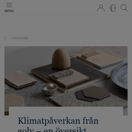
0
MENU
Hemsida
Klimatpåverkan från
golv – en översikt