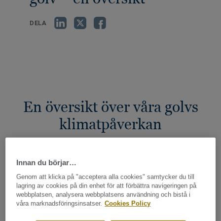
DELA
En översikt över våra golvs
klimatpåverkan
Innan du börjar…
Klimatpåverkan har blivit en allt viktigare aspekt vid valet
Genom att klicka på "acceptera alla cookies" samtycker du till
av produkter i ett byggprojekt. Tarkett använder sedan flera
lagring av cookies på din enhet för att förbättra navigeringen på
webbplatsen, analysera webbplatsens användning och bistå i
år så kallade EPD:er (Environmental Product Declaration)
våra marknadsföringsinsatser.
Cookies Policy
där produkters klimatpåverkan beskrivs för hela dess
livscykel, från råvaruutvinning till avfallshantering. En EPD